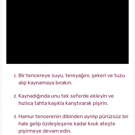
Bir tencereye suyu, tereyağını, şekeri ve tuzu
alıp kaynamaya bırakın.
Kaynadığında unu tek seferde ekleyin ve
hızlıca tahta kaşıkla karıştırarak pişirin.
Hamur tencerenin dibinden ayrılıp pürüzsüz bir
hale gelip özdeşleşene kadar kısık ateşte
pişirmeye devam edin.