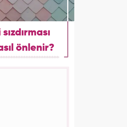
 sızdırması
sıl önlenir?