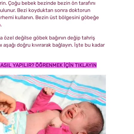
irin. Çoğu bebek bezinde bezin ön tarafını
 bulunur. Bezi koyduktan sonra doktorun
hemi kullanın. Bezin üst bölgesini göbeğe
.
ra özel değilse göbek bağının değip tahriş
ı aşağı doğru kıvırarak bağlayın. İşte bu kadar
ASIL YAPILIR? ÖĞRENMEK İÇİN TIKLAYIN