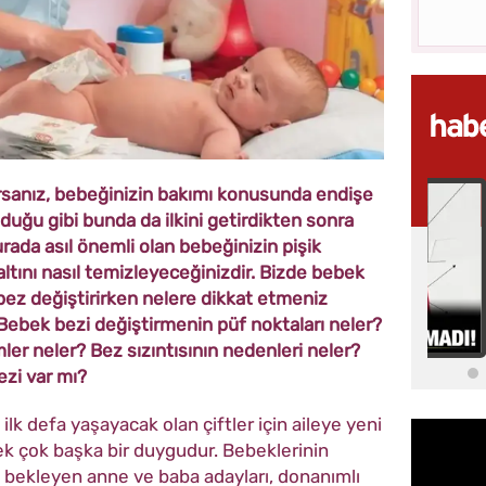
rsanız, bebeğinizin bakımı konusunda endişe
uğu gibi bunda da ilkini getirdikten sonra
urada asıl önemli olan bebeğinizin pişik
altını nasıl temizleyeceğinizdir. Bizde bebek
 bez değiştirirken nelere dikkat etmeniz
. Bebek bezi değiştirmenin püf noktaları neler?
er neler? Bez sızıntısının nedenleri neler?
zi var mı?
k defa yaşayacak olan çiftler için aileye yeni
ek çok başka bir duygudur. Bebeklerinin
a bekleyen anne ve baba adayları, donanımlı