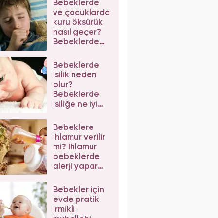
Bebeklerde
ve çocuklarda
kuru öksürük
nasıl geçer?
Bebeklerde
öksürüğe ne
iyi gelir?
Bebeklerde
isilik neden
olur?
Bebeklerde
isiliğe ne iyi
gelir? 2024 en
iyi isilik
Bebeklere
kremleri
ıhlamur verilir
mi? Ihlamur
bebeklerde
alerji yapar
mı? Bebeklere
ıhlamur tarifi
Bebekler için
evde pratik
irmikli