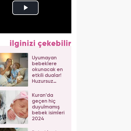
ilginizi çekebilir
Uyumayan
bebeklere
okunacak en
etkili dualar!
Huzursuz
bebeklerde
rahatlatan
Kuran'da
dualar
geçen hiç
duyulmamış
bebek isimleri
2024