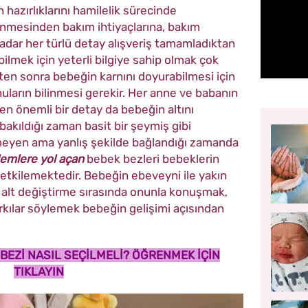
n hazırlıklarını hamilelik sürecinde
nmesinden bakım ihtiyaçlarına, bakım
kadar her türlü detay alışveriş tamamladıktan
bilmek için yeterli bilgiye sahip olmak çok
en sonra bebeğin karnını doyurabilmesi için
uların bilinmesi gerekir. Her anne ve babanın
en önemli bir detay da bebeğin altını
 bakıldığı zaman basit bir şeymiş gibi
yen ama yanlış şekilde bağlandığı zamanda
blemlere yol açan
bebek bezleri bebeklerin
 etkilemektedir. Bebeğin ebeveyni ile yakın
alt değiştirme sırasında onunla konuşmak,
kılar söylemek bebeğin gelişimi açısından
BEZİ NASIL SEÇİLMELİ? ÖĞRENMEK İÇİN
TIKLAYIN