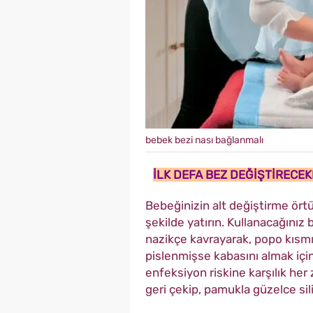
bebek bezi nası bağlanmalı
İLK DEFA BEZ DEĞİŞTİRECEK
Bebeğinizin alt değiştirme ört
şekilde yatırın. Kullanacağınız 
nazikçe kavrayarak, popo kısmın
pislenmişse kabasını almak için 
enfeksiyon riskine karşılık her
geri çekip, pamukla güzelce sili