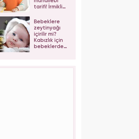
muhallebi
tarifi! İrmikli
bebek
muhallebisi
Bebeklere
nasıl yapılır?
zeytinyağı
içirilir mi?
Kabızlık için
bebeklerde
zeytinyağı
nasıl kullanılır?