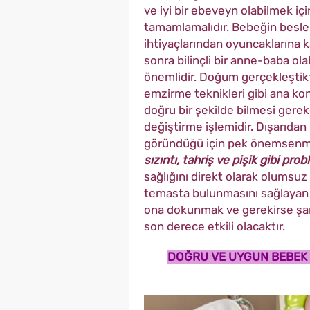
ve iyi bir ebeveyn olabilmek içi
tamamlamalıdır. Bebeğin besle
ihtiyaçlarından oyuncaklarına 
sonra bilinçli bir anne-baba ola
önemlidir. Doğum gerçekleştikt
emzirme teknikleri gibi ana kon
doğru bir şekilde bilmesi gerek
değiştirme işlemidir. Dışarıdan
göründüğü için pek önemsenme
sızıntı, tahriş ve pişik gibi pro
sağlığını direkt olarak olumsuz
temasta bulunmasını sağlayan 
ona dokunmak ve gerekirse şar
son derece etkili olacaktır.
DOĞRU VE UYGUN BEBEK 