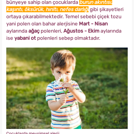
bünyeye sahip olan çocuklarda
burun akıntısı,
kaşıntı, öksürük, hırıltı, nefes darlığı
gibi şikayetleri
ortaya çıkarabilmektedir. Temel sebebi çiçek tozu
yani polen olan bahar alerjisine
Mart - Nisan
aylarında
ağaç
polenleri,
Ağustos - Ekim
aylarında
ise
yabani ot
polenleri sebep olmaktadır.
Çocuklarda mevsimsel alerji