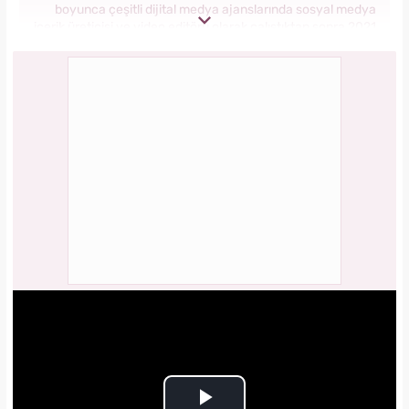
boyunca çeşitli dijital medya ajanslarında sosyal medya
içerik üreticisi ve video editörü olarak çalıştıktan sonra 2021
yılında internet haberciliğine başladı. Meslek hayatına
Kanal7 Medya Grubu Yasemin.com bünyesinde Multimedya
Editörü olarak devam etmektedir.