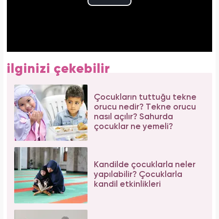
ilginizi çekebilir
Çocukların tuttuğu tekne
orucu nedir? Tekne orucu
nasıl açılır? Sahurda
çocuklar ne yemeli?
Kandilde çocuklarla neler
yapılabilir? Çocuklarla
kandil etkinlikleri