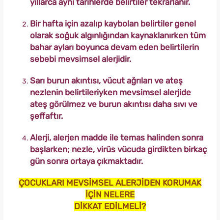
yıllarca aynı tarihlerde belirtiler tekrarlanır.
Bir hafta için azalıp kaybolan belirtiler genel
olarak soğuk algınlığından kaynaklanırken tüm
bahar ayları boyunca devam eden belirtilerin
sebebi mevsimsel alerjidir.
Sarı burun akıntısı, vücut ağrıları ve ateş
nezlenin belirtileriyken mevsimsel alerjide
ateş görülmez ve burun akıntısı daha sıvı ve
şeffaftır.
Alerji, alerjen madde ile temas halinden sonra
başlarken; nezle, virüs vücuda girdikten birkaç
gün sonra ortaya çıkmaktadır.
ÇOCUKLARI MEVSİMSEL ALERJİDEN KORUMAK
İÇİN NELERE
DİKKAT EDİLMELİ?