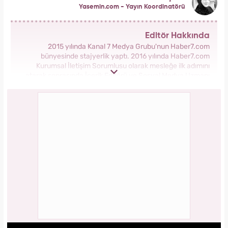
Yasemin.com - Yayın Koordinatörü
Editör Hakkında
2015 yılında Kanal 7 Medya Grubu'nun Haber7.com
bünyesinde stajyerlik yaptı. 2016 yılında Haber7.com
Kurumsal İletişim Sorumlusu olarak mesleğe ilk adımını
atarak sonrasında İçerik Editörü ve Sosyal Medya Uzmanı
olarak görev aldı. 2018 yılında yeni kurulan Yasemin.com
Kadın Sitesinde önce Haber Editörü sonrasında Haber Şefi
olarak görev yaptı. 2021 yılında Yasemin.com'un Yayın
Koordinatörü ve İçerik Sorumluluğu unvanını alarak
çalışmalarına devam ediyor.