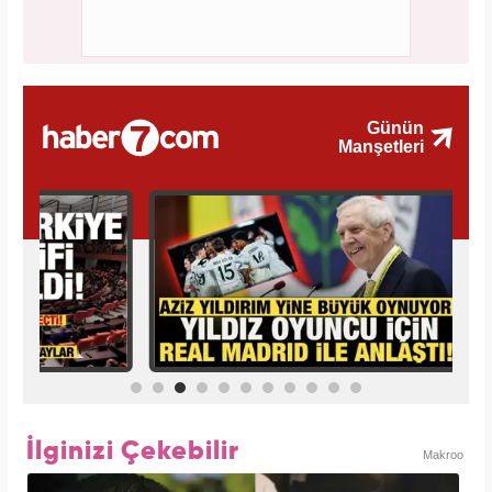
İlginizi Çekebilir
Makroo