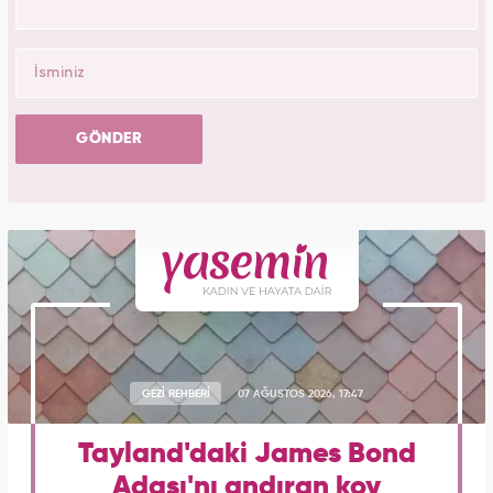
GÖNDER
GEZİ REHBERİ
07 AĞUSTOS 2026, 17:47
Tayland'daki James Bond
Adası'nı andıran koy