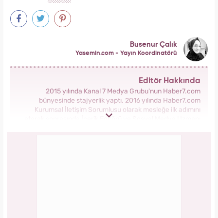
Busenur Çalık
Yasemin.com - Yayın Koordinatörü
Editör Hakkında
2015 yılında Kanal 7 Medya Grubu'nun Haber7.com
bünyesinde stajyerlik yaptı. 2016 yılında Haber7.com
Kurumsal İletişim Sorumlusu olarak mesleğe ilk adımını
atarak sonrasında İçerik Editörü ve Sosyal Medya Uzmanı
olarak görev aldı. 2018 yılında yeni kurulan Yasemin.com
Kadın Sitesinde önce Haber Editörü sonrasında Haber Şefi
olarak görev yaptı. 2021 yılında Yasemin.com'un Yayın
Koordinatörü ve İçerik Sorumluluğu unvanını alarak
çalışmalarına devam ediyor.