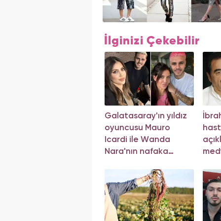
İlginizi Çekebilir
Galatasaray'ın yıldız
İbra
oyuncusu Mauro
hast
Icardi ile Wanda
açık
Nara'nın nafaka
med
davasında karar çıktı!
açı