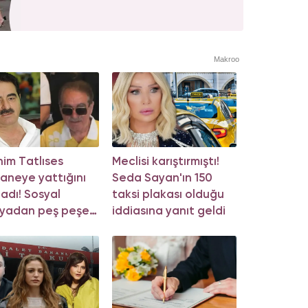
Makroo
him Tatlıses
Meclisi karıştırmıştı!
aneye yattığını
Seda Sayan'ın 150
ladı! Sosyal
taksi plakası olduğu
yadan peş peşe
iddiasına yanıt geldi
klama