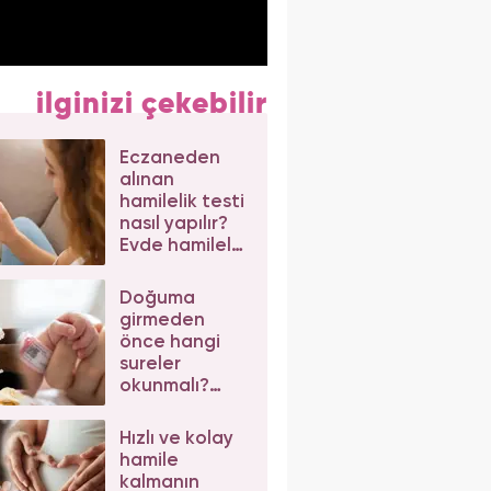
ilginizi çekebilir
Eczaneden
alınan
hamilelik testi
nasıl yapılır?
Evde hamilelik
testi
uygulaması
Doğuma
girmeden
önce hangi
sureler
okunmalı?
Kolay doğum
için okunacak
Hızlı ve kolay
en etkili
hamile
dualar
kalmanın