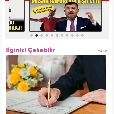
İlginizi Çekebilir
Makroo