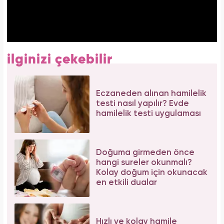
ilginizi çekebilir
Eczaneden alınan hamilelik
testi nasıl yapılır? Evde
hamilelik testi uygulaması
Doğuma girmeden önce
hangi sureler okunmalı?
Kolay doğum için okunacak
en etkili dualar
Hızlı ve kolay hamile