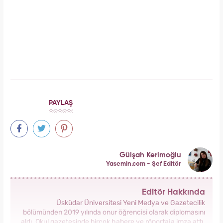
Galatasaray'ın yıldız oyuncusu Mauro Icardi
ile Wanda Nara'nın nafaka davasında karar
çıktı!