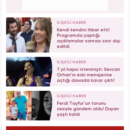
İLİŞKİLİ HABER
Kendi kendini ihbar etti!
Programda yaptığı
açıklamalar sonrası sınır dışı
edildi
İLİŞKİLİ HABER
7 yıl hapsi istenmişti: Sevcan
Orhan'ın eski menajerine
açtığı davada karar çıktı!
İLİŞKİLİ HABER
Ferdi Tayfur'un torunu
sesiyle gündem oldu! Duyan
şaştı kaldı