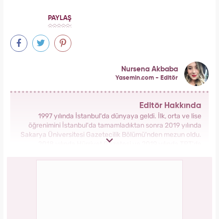
PAYLAŞ
Nursena Akbaba
Yasemin.com - Editör
Editör Hakkında
1997 yılında İstanbul'da dünyaya geldi. İlk, orta ve lise
öğrenimini İstanbul'da tamamladıktan sonra 2019 yılında
Sakarya Üniversitesi Gazetecilik Bölümü'nden mezun oldu.
2018 yılında Hürriyet Gazetesi ve 2019 yılında TRT'de
stajlarını tamamladı. 2021 yılından itibaren Kanal 7 Medya
Grubu bünyesinde yer alan Yasemin.com'da İçerik Editörü
olarak görev yapmaktadır.