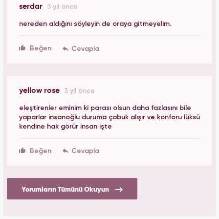
serdar
3 yıl önce
nereden aldığını söyleyin de oraya gitmeyelim.
Beğen
yellow rose
3 yıl önce
eleştirenler eminim ki parası olsun daha fazlasını bile
yaparlar insanoğlu duruma çabuk alışır ve konforu lüksü
kendine hak görür insan işte
Beğen
Yorumların Tümünü Okuyun