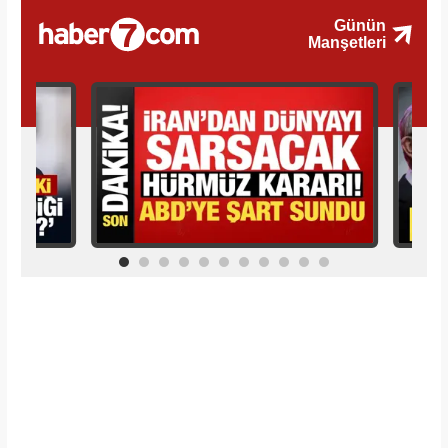
İlginizi Çekebilir
Makroo