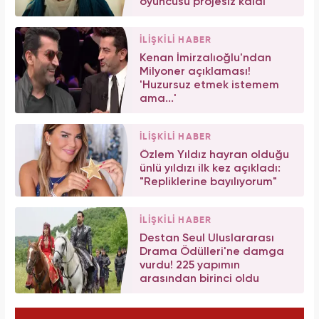
oyuncusu projesiz kaldı
İLİŞKİLİ HABER
Kenan İmirzalıoğlu'ndan
Milyoner açıklaması!
'Huzursuz etmek istemem
ama...'
İLİŞKİLİ HABER
Özlem Yıldız hayran olduğu
ünlü yıldızı ilk kez açıkladı:
"Repliklerine bayılıyorum"
İLİŞKİLİ HABER
Destan Seul Uluslararası
Drama Ödülleri'ne damga
vurdu! 225 yapımın
arasından birinci oldu