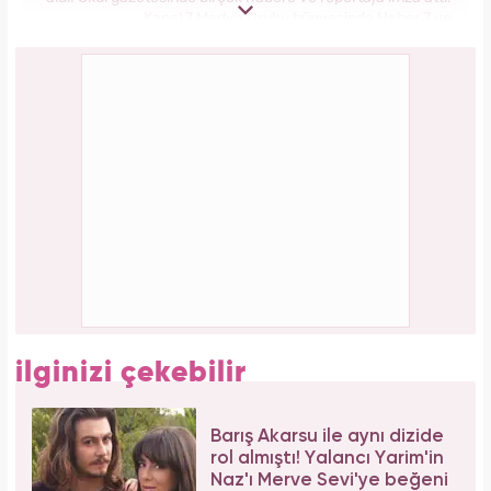
Aşil tendonu kopmuştu! Cengiz Bozkurt son
durumunu paylaştı
Bağcılar'da 06.06.2026 yoğunluğu: 54 çift
"Evet" demek için sıraya girdi!