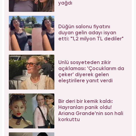
Tüm dünyada süper besin ilan edildi! Çöpe
atılan yaprakların faydası şaşırttı