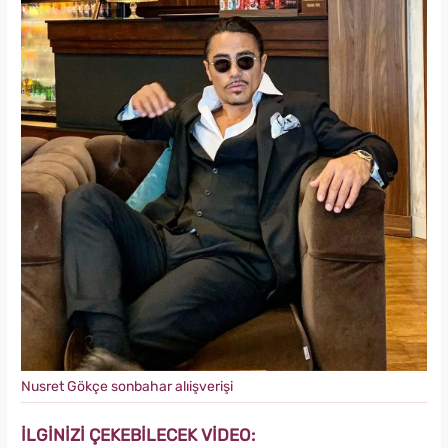
Nusret Gökçe sonbahar alıişverişi
İLGİNİZİ ÇEKEBİLECEK VİDEO: