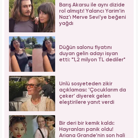
Barış Akarsu ile aynı dizide
rol almıştı! Yalancı Yarim'in
Naz'ı Merve Sevi'ye beğeni
yağdı
Düğün salonu fiyatını
duyan gelin adayı isyan
etti: "1,2 milyon TL dediler"
Ünlü sosyeteden zikir
açıklaması: 'Çocuklarım da
çeker' diyerek gelen
eleştirilere yanıt verdi
Bir deri bir kemik kaldı:
Hayranları panik oldu!
Ariana Grande'nin son hali