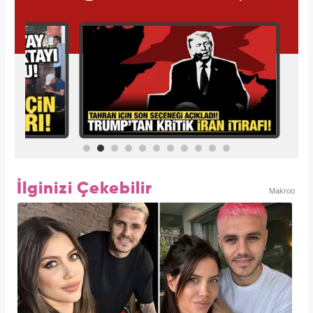
İlginizi Çekebilir
Makroo