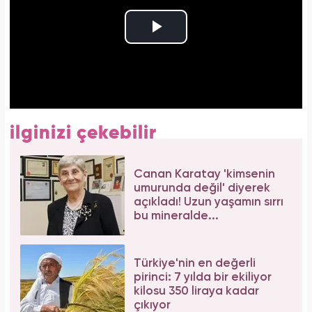
ilginizi çekebilir
Canan Karatay 'kimsenin
umurunda değil' diyerek
açıkladı! Uzun yaşamın sırrı
bu mineralde...
Türkiye'nin en değerli
pirinci: 7 yılda bir ekiliyor
kilosu 350 liraya kadar
çıkıyor