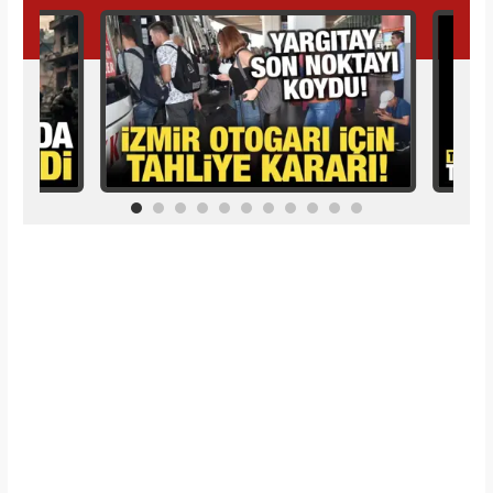
İlginizi Çekebilir
Makroo