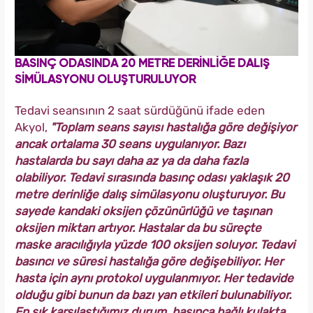
BASINÇ ODASINDA 20 METRE DERİNLİĞE DALIŞ
SİMÜLASYONU OLUŞTURULUYOR
Tedavi seansının 2 saat sürdüğünü ifade eden
Akyol,
"Toplam seans sayısı hastalığa göre değişiyor
ancak ortalama 30 seans uygulanıyor. Bazı
hastalarda bu sayı daha az ya da daha fazla
olabiliyor. Tedavi sırasında basınç odası yaklaşık 20
metre derinliğe dalış simülasyonu oluşturuyor. Bu
sayede kandaki oksijen çözünürlüğü ve taşınan
oksijen miktarı artıyor. Hastalar da bu süreçte
maske aracılığıyla yüzde 100 oksijen soluyor. Tedavi
basıncı ve süresi hastalığa göre değişebiliyor. Her
hasta için aynı protokol uygulanmıyor. Her tedavide
olduğu gibi bunun da bazı yan etkileri bulunabiliyor.
En sık karşılaştığımız durum, basınca bağlı kulakta