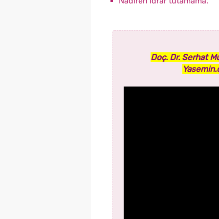
Nadiren idrar tutamama.
Doç. Dr. Serhat Mu
Yasemin.c