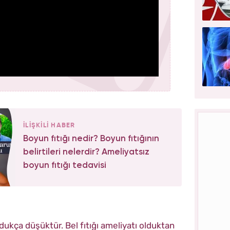
İLİŞKİLİ HABER
Boyun fıtığı nedir? Boyun fıtığının
belirtileri nelerdir? Ameliyatsız
boyun fıtığı tedavisi
ldukça düşüktür. Bel fıtığı ameliyatı olduktan