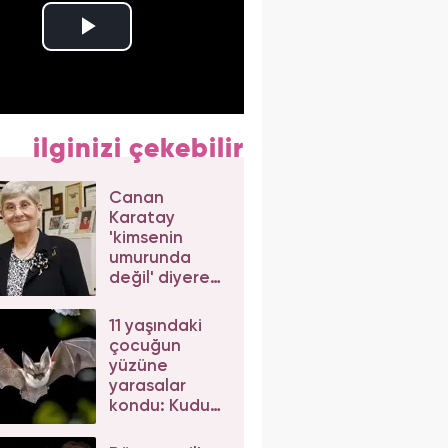
ilginizi çekebilir
Canan
Karatay
'kimsenin
umurunda
değil' diyerek
açıkladı! Uzun
yaşamın sırrı
11 yaşındaki
bu
çocuğun
mineralde...
yüzüne
yarasalar
kondu: Kuduz
nedeniyle
hayatını