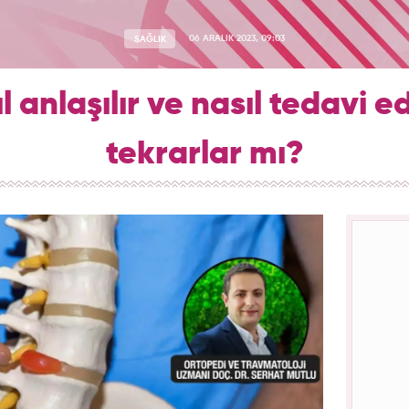
SAĞLIK
06 ARALIK 2023, 09:03
ıl anlaşılır ve nasıl tedavi edi
tekrarlar mı?