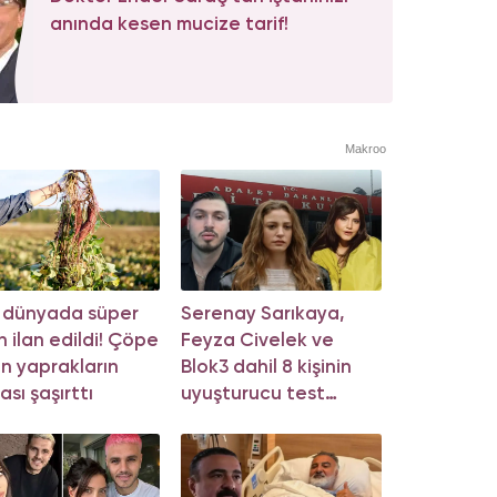
anında kesen mucize tarif!
Makroo
 dünyada süper
Serenay Sarıkaya,
n ilan edildi! Çöpe
Feyza Civelek ve
an yaprakların
Blok3 dahil 8 kişinin
ası şaşırttı
uyuşturucu test
sonucu belli oldu!