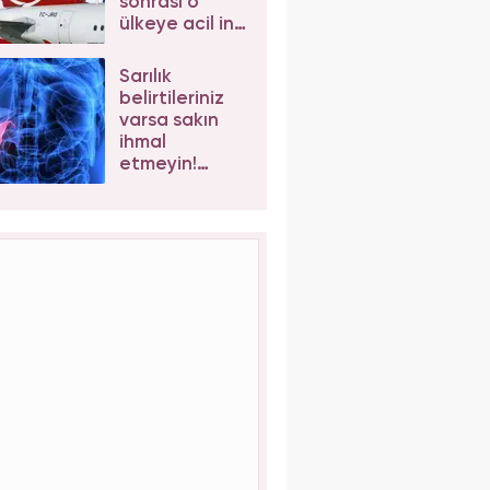
sonrası o
ülkeye acil iniş
yaptı
Sarılık
belirtileriniz
varsa sakın
ihmal
etmeyin!
Safra kesesi
taşı kansere
davetiye
çıkarıyor