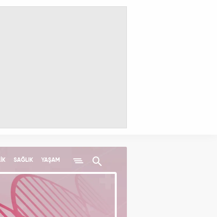
İK
SAĞLIK
YAŞAM