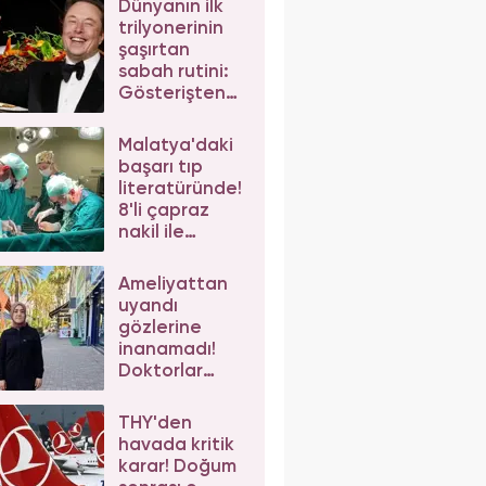
Dünyanın ilk
kaybetti
trilyonerinin
şaşırtan
sabah rutini:
Gösterişten
uzak sade ve
basit...
Malatya'daki
başarı tıp
literatüründe!
8'li çapraz
nakil ile
dünyada ilke
imza attılar
Ameliyattan
uyandı
gözlerine
inanamadı!
Doktorlar
sağlam
bacağı
THY'den
ameliyat
havada kritik
edince hayatı
karar! Doğum
karardı!