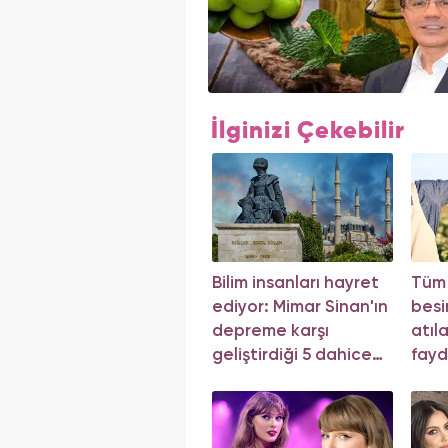
İlginizi Çekebilir
Bilim insanları hayret
Tüm
ediyor: Mimar Sinan'ın
besi
depreme karşı
atıl
geliştirdiği 5 dahice
fayd
yöntem!