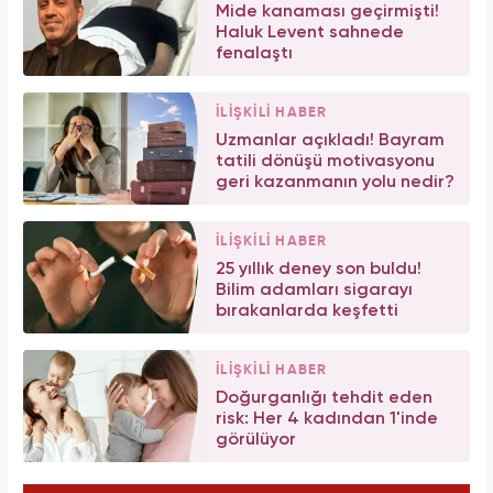
Mide kanaması geçirmişti!
Haluk Levent sahnede
fenalaştı
İLİŞKİLİ HABER
Uzmanlar açıkladı! Bayram
tatili dönüşü motivasyonu
geri kazanmanın yolu nedir?
İLİŞKİLİ HABER
25 yıllık deney son buldu!
Bilim adamları sigarayı
bırakanlarda keşfetti
İLİŞKİLİ HABER
Doğurganlığı tehdit eden
risk: Her 4 kadından 1'inde
görülüyor