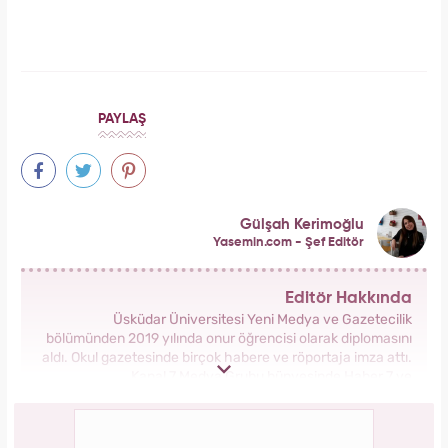
Meclisi karıştırmıştı! Seda Sayan'ın 150 taksi
plakası olduğu iddiasına yanıt geldi
Serenay Sarıkaya, Feyza Civelek ve Blok3
dahil 8 kişinin uyuşturucu test sonucu belli
oldu!