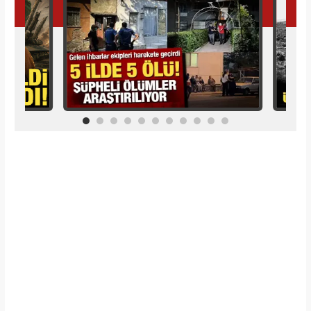
İlginizi Çekebilir
Makroo