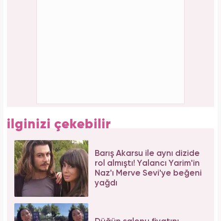
Bağcılar'da 06.06.2026 yoğunluğu: 54 çift
"Evet" demek için sıraya girdi!