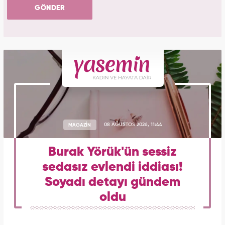
GÖNDER
MAGAZİN
08 AĞUSTOS 2026, 11:44
Burak Yörük'ün sessiz
sedasız evlendi iddiası!
Soyadı detayı gündem
oldu