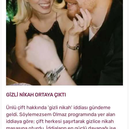
GİZLİ NİKAH ORTAYA ÇIKTI
Ünlü çift hakkında 'gizli nikah' iddiası gündeme
geldi. Söylemezsem Olmaz programında yer alan
iddiaya göre; çift herkesi şaşırtarak gizlice nikah
masasına oturdu. İddiaların en güçlü dayanağı ise