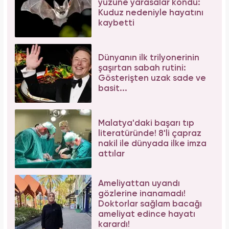
yüzüne yarasalar kondu:
Kuduz nedeniyle hayatını
kaybetti
Dünyanın ilk trilyonerinin
şaşırtan sabah rutini:
Gösterişten uzak sade ve
basit...
Malatya'daki başarı tıp
literatüründe! 8'li çapraz
nakil ile dünyada ilke imza
attılar
Ameliyattan uyandı
gözlerine inanamadı!
Doktorlar sağlam bacağı
ameliyat edince hayatı
karardı!