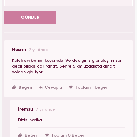
GÖNDER
Nesrin
7 yıl önce
Kaleli evi benim köyümde. Ve dediğiniz gibi ulaşımı zor
değil bilakis çok rahat. Şehre 5 km uzaklıkta asfalt
yoldan gidiliyor.
Beğen
Toplam 1 beğeni
Iremsu
7 yıl önce
Dizisi harika
Beğen
Toplam 0 Beğeni