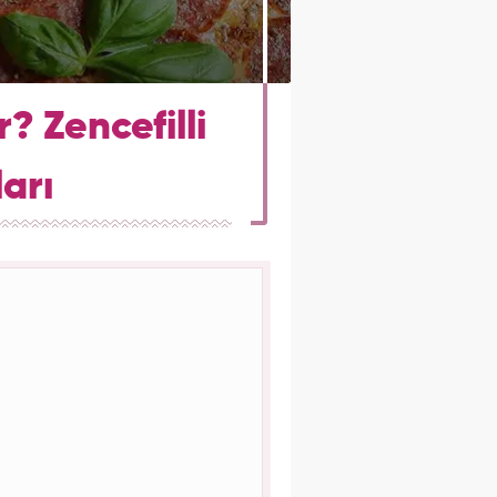
r? Zencefilli
arı