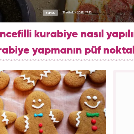
YEMEK
31 ARALIK 2025, 17:52
cefilli kurabiye nasıl yapılı
rabiye yapmanın püf noktal