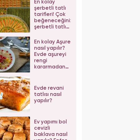
En kolay
şerbetli tatlı
tarifleri! Çok
beğeneceğiniz
şerbetli tatlı
tarifleri
En kolay Aşure
nasıl yapılır?
Evde aşureyi
rengi
kararmadan
pişirmenin püf
noktaları
Evde revani
tatlısı nasıl
yapılır?
Ev yapımı bol
cevizli
baklava nasıl