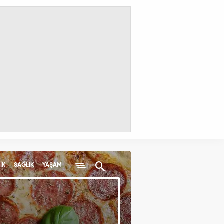
İK
SAĞLIK
YAŞAM