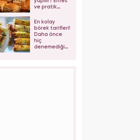
yapılır? Enfes
ve pratik
cevizli
baklava tarifi
En kolay
börek tarifleri!
Daha önce
hiç
denemediğiniz
enfes börek
tarifleri