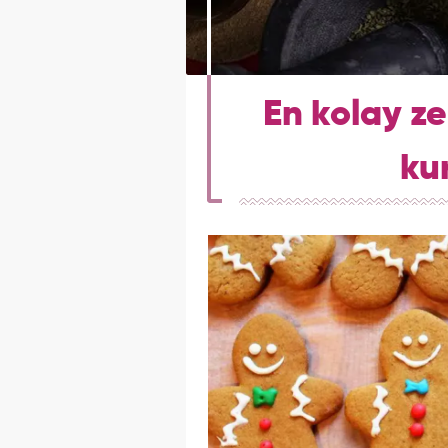
En kolay zen
ku