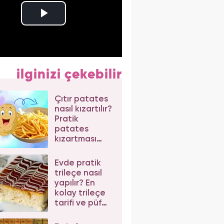
ilginizi çekebilir
Çıtır patates
nasıl kızartılır?
Pratik
patates
kızartması
tarifi
Evde pratik
trileçe nasıl
yapılır? En
kolay trileçe
tarifi ve püf
noktaları