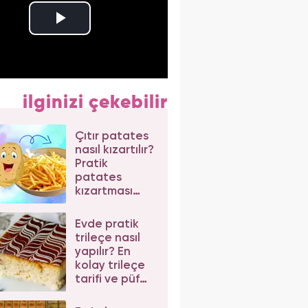
ilginizi çekebilir
Çıtır patates
nasıl kızartılır?
Pratik
patates
kızartması
tarifi
Evde pratik
trileçe nasıl
yapılır? En
kolay trileçe
tarifi ve püf
noktaları