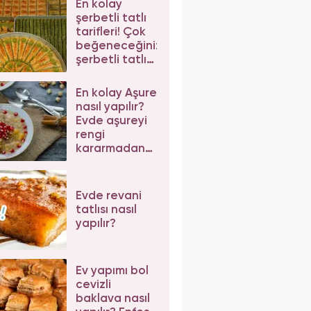
En kolay
şerbetli tatlı
tarifleri! Çok
beğeneceğiniz
şerbetli tatlı
tarifleri
En kolay Aşure
nasıl yapılır?
Evde aşureyi
rengi
kararmadan
pişirmenin püf
noktaları
Evde revani
tatlısı nasıl
yapılır?
Ev yapımı bol
cevizli
baklava nasıl