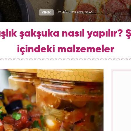
YEMEK
26 AĞUSTOS 2022, 08:45
ışlık şakşuka nasıl yapılır?
içindeki malzemeler