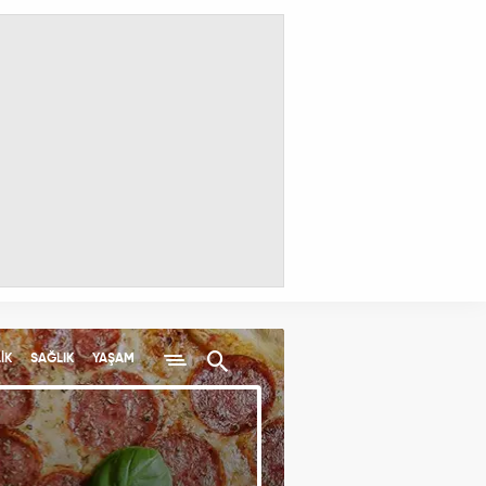
İK
SAĞLIK
YAŞAM