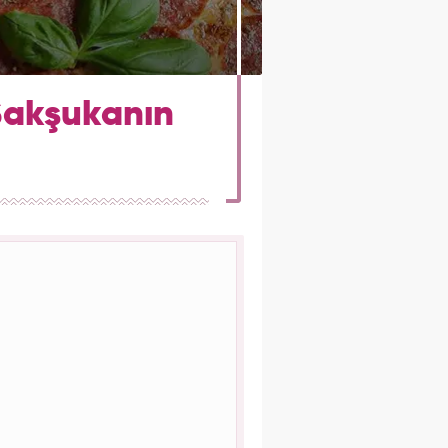
 Şakşukanın