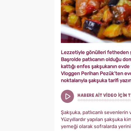
Lezzetiyle gönülleri fetheden ş
Başrolde patlıcanın olduğu dom
kattığı enfes şakşukanın evde 
Vloggerı Perihan Pezük’ten ev
noktalarıyla şakşuka tarifi yazı
HABERE AİT VİDEO İÇİN T
Şakşuka, patlıcanlı sevenlerin
Yüzyıllardır yapılan şakşuka ki
yemeği olarak sofralarda yerini