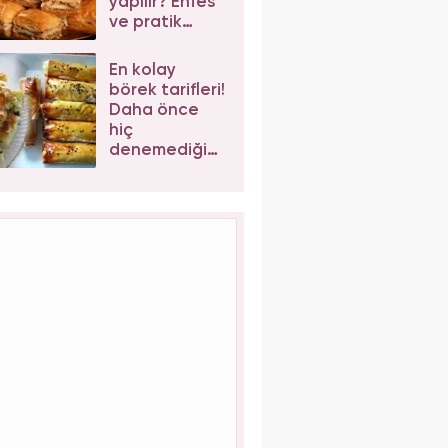
yapılır? Enfes
ve pratik
cevizli
baklava tarifi
En kolay
börek tarifleri!
Daha önce
hiç
denemediğiniz
enfes börek
tarifleri