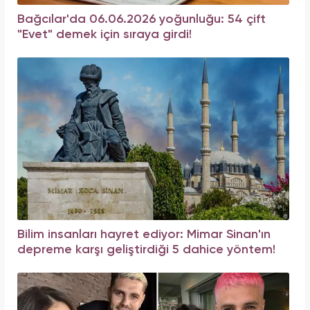
Bağcılar'da 06.06.2026 yoğunluğu: 54 çift
"Evet" demek için sıraya girdi!
Bilim insanları hayret ediyor: Mimar Sinan'ın
depreme karşı geliştirdiği 5 dahice yöntem!