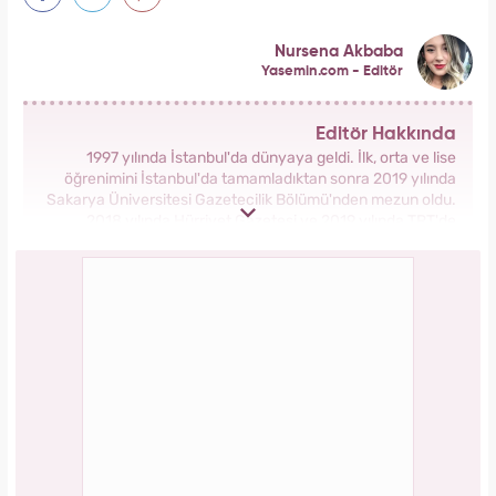
Nursena Akbaba
Yasemin.com - Editör
Editör Hakkında
1997 yılında İstanbul'da dünyaya geldi. İlk, orta ve lise
öğrenimini İstanbul'da tamamladıktan sonra 2019 yılında
Sakarya Üniversitesi Gazetecilik Bölümü'nden mezun oldu.
2018 yılında Hürriyet Gazetesi ve 2019 yılında TRT'de
stajlarını tamamladı. 2021 yılından itibaren Kanal 7 Medya
Grubu bünyesinde yer alan Yasemin.com'da İçerik Editörü
olarak görev yapmaktadır.