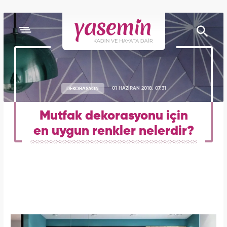
DEKORASYON
01 HAZİRAN 2018, 07:31
Mutfak dekorasyonu için
en uygun renkler nelerdir?