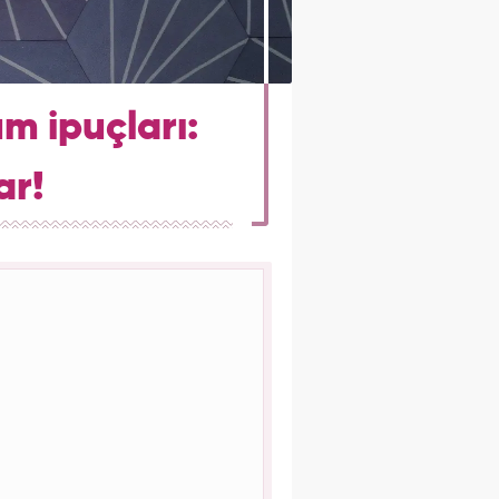
m ipuçları:
ar!