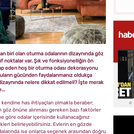
an biri olan oturma odalarının dizaynında göz
 noktalar var. Şık ve fonksiyonelliğin ön
ap eden hoş bir oturma odası dekorasyonu
okuların gücünden faydalanmanız oldukça
dizaynında nelere dikkat edilmeli? İşte merak
...
kendine has ihtiyaçları olmakla beraber;
ken göz önüne alınması gereken bazı faktörler
ne göre odalar içerisinde kullanacağınız
nkleri belirleyebilirsiniz. Evlerin en gözde
odalarında ise onlarca seçenek arasından doğru