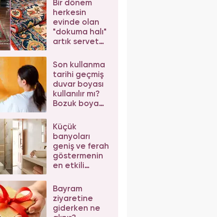
Bir dönem
herkesin
evinde olan
"dokuma halı"
artık servet
değerinde!
Son kullanma
tarihi geçmiş
duvar boyası
kullanılır mı?
Bozuk boya
nasıl anlaşılır?
Küçük
banyoları
geniş ve ferah
göstermenin
en etkili
yolları!
Bayram
ziyaretine
giderken ne