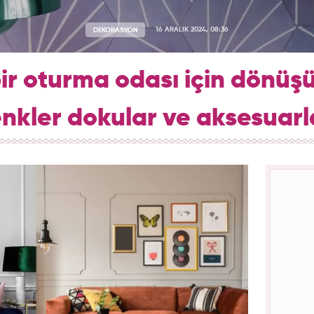
DEKORASYON
16 ARALIK 2024, 08:36
ir oturma odası için dönüşü
nkler dokular ve aksesuarl