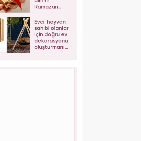
alınır?
Ramazan
Bayramı
hediye
Evcil hayvan
önerileri
sahibi olanlar
için doğru ev
dekorasyonu
oluşturmanın
yolları