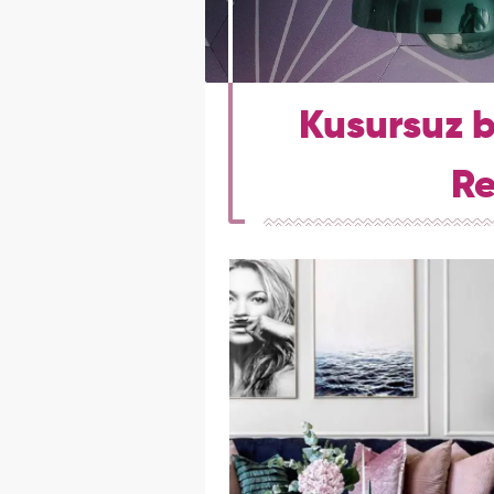
Kusursuz b
Re