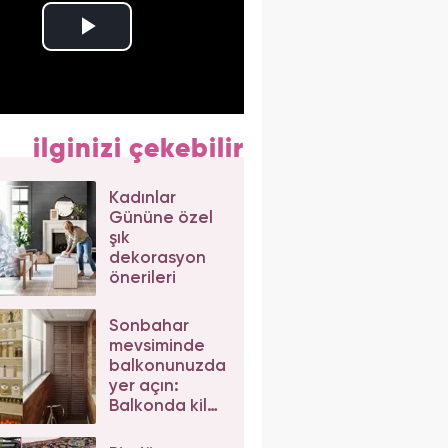
ilginizi çekebilir
Kadınlar
Gününe özel
şık
dekorasyon
önerileri
Sonbahar
mevsiminde
balkonunuzda
yer açın:
Balkonda kiler
dolabı nasıl
yapılır?