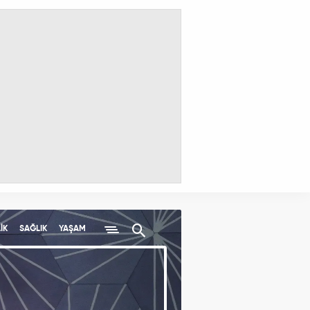
İK
SAĞLIK
YAŞAM