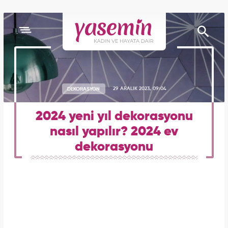
DEKORASYON
29 ARALIK 2023, 09:04
2024 yeni yıl dekorasyonu
nasıl yapılır? 2024 ev
dekorasyonu