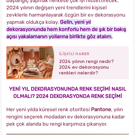
başlangıç yapmak herkese çok iyi hissettirecek.
2024 yılının değişen yeni trendlerini kişisel
zevklerle harmanlayarak özgün bir ev dekorasyonu
yapmak oldukça kolay.
Gelin, yeni yıl
dekorasyonunda hem konforlu hem de şık bir bakış
açısı yakalamanın yollarına birlikte göz atalım.
İLİŞKİLİ HABER
2024 yılının rengi nedir?
2024 ev dekorasyonu
renkleri nelerdir?
YENİ YIL DEKORASYONUNDA RENK SEÇİMİ NASIL
OLMALI? 2024 DEKORASYONDA RENK SEÇİMİ
Her yeni yılda küresel renk otoritesi
Pantone
, yılın
rengini seçerek modadan ev dekorasyonuna kadar
pek çok alanda bu rengi karşımıza çıkarıyor.