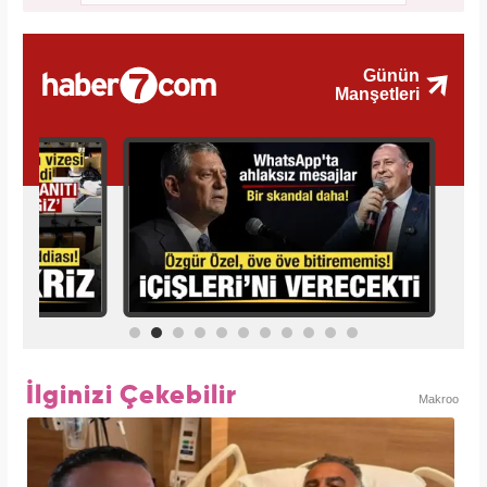
İlginizi Çekebilir
Makroo