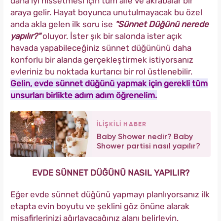
daha iyi hissetmesi için tüm aile ve akrabalar bir
araya gelir. Hayat boyunca unutulmayacak bu özel
anda akla gelen ilk soru ise
"Sünnet Düğünü nerede
yapılır?"
oluyor. İster şık bir salonda ister açık
havada yapabileceğiniz sünnet düğününü daha
konforlu bir alanda gerçekleştirmek istiyorsanız
evleriniz bu noktada kurtarıcı bir rol üstlenebilir.
Gelin, evde sünnet düğünü yapmak için gerekli tüm
unsurları birlikte adım adım öğrenelim.
İLİŞKİLİ HABER
Baby Shower nedir? Baby
Shower partisi nasıl yapılır?
EVDE SÜNNET DÜĞÜNÜ NASIL YAPILIR?
Eğer evde sünnet düğünü yapmayı planlıyorsanız ilk
etapta evin boyutu ve şeklini göz önüne alarak
misafirlerinizi ağırlayacağınız alanı belirleyin.