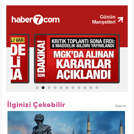
İlginizi Çekebilir
Makroo