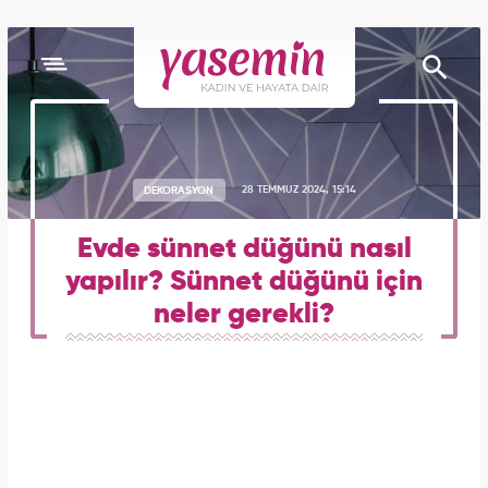
DEKORASYON
28 TEMMUZ 2024, 15:14
Evde sünnet düğünü nasıl
yapılır? Sünnet düğünü için
neler gerekli?