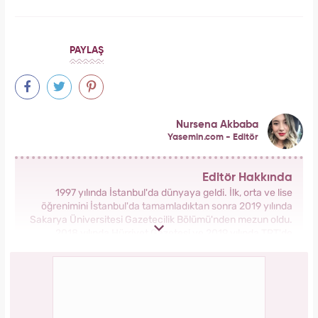
PAYLAŞ
Nursena Akbaba
Yasemin.com - Editör
Editör Hakkında
1997 yılında İstanbul'da dünyaya geldi. İlk, orta ve lise
öğrenimini İstanbul'da tamamladıktan sonra 2019 yılında
Sakarya Üniversitesi Gazetecilik Bölümü'nden mezun oldu.
2018 yılında Hürriyet Gazetesi ve 2019 yılında TRT'de
stajlarını tamamladı. 2021 yılından itibaren Kanal 7 Medya
Grubu bünyesinde yer alan Yasemin.com'da İçerik Editörü
olarak görev yapmaktadır.