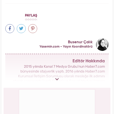
PAYLAŞ
Busenur Çalık
Yasemin.com - Yayın Koordinatörü
Editör Hakkında
2015 yılında Kanal 7 Medya Grubu'nun Haber7.com
bünyesinde stajyerlik yaptı. 2016 yılında Haber7.com
Kurumsal İletişim Sorumlusu olarak mesleğe ilk adımını
atarak sonrasında İçerik Editörü ve Sosyal Medya Uzmanı
olarak görev aldı. 2018 yılında yeni kurulan Yasemin.com
Kadın Sitesinde önce Haber Editörü sonrasında Haber Şefi
olarak görev yaptı. 2021 yılında Yasemin.com'un Yayın
Koordinatörü ve İçerik Sorumluluğu unvanını alarak
çalışmalarına devam ediyor.