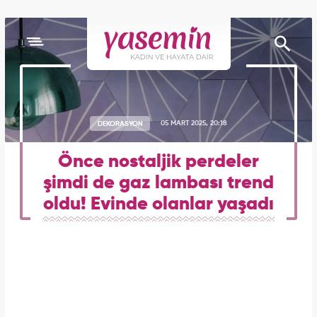
DEKORASYON
05 MART 2025, 20:18
Önce nostaljik perdeler
şimdi de gaz lambası trend
oldu! Evinde olanlar yaşadı