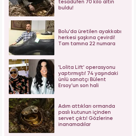
atılan yaprakların faydası şaşırttı
Bilim insanları hayret ediyor: Mimar Sinan'ın
depreme karşı geliştirdiği 5 dahice yöntem!