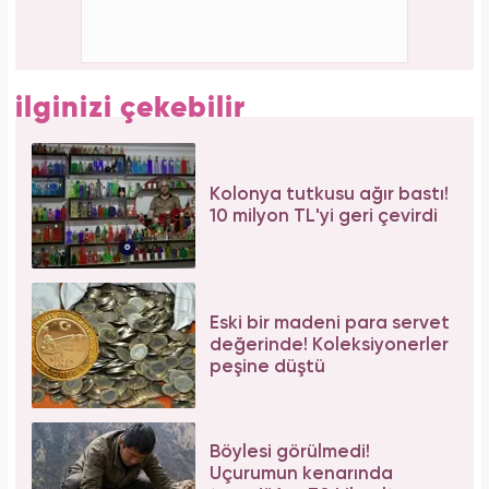
Aslı Bekiroğlu'ndan nazar isyanı: "Düz yolda
düştüm kaslarım yırtık!"
Tüm dünyada süper besin ilan edildi! Çöpe