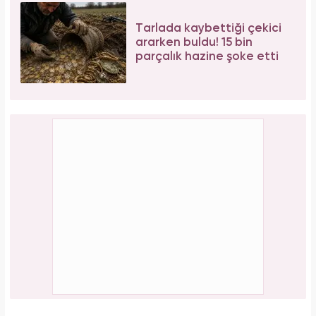
Aşil tendonu kopmuştu! Cengiz Bozkurt son
durumunu paylaştı
PAYLAŞ
Gülşah Kerimoğlu
Yasemin.com - Şef Editör