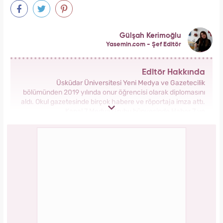
Serenay Sarıkaya, Feyza Civelek ve Blok3
dahil 8 kişinin uyuşturucu test sonucu belli
oldu!