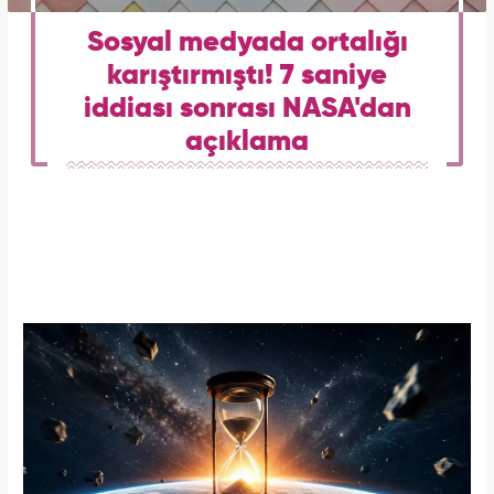
Sosyal medyada ortalığı
karıştırmıştı! 7 saniye
iddiası sonrası NASA'dan
açıklama