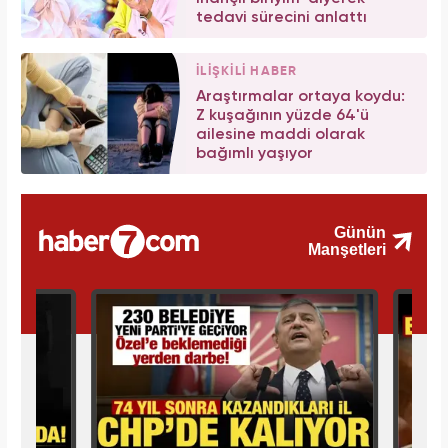
tedavi sürecini anlattı
İLİŞKİLİ HABER
Araştırmalar ortaya koydu:
Z kuşağının yüzde 64'ü
ailesine maddi olarak
bağımlı yaşıyor