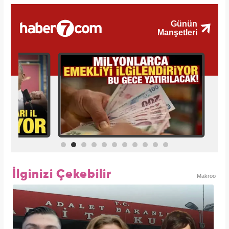
İlginizi Çekebilir
Makroo