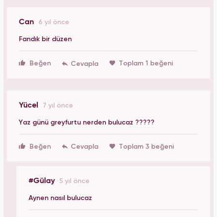
Can
6 yıl önce
Fandık bir düzen
Beğen
Toplam 1 beğeni
Yücel
7 yıl önce
Yaz günü greyfurtu nerden bulucaz ?????
Beğen
Toplam 3 beğeni
#Gülay
5 yıl önce
Aynen nasıl bulucaz