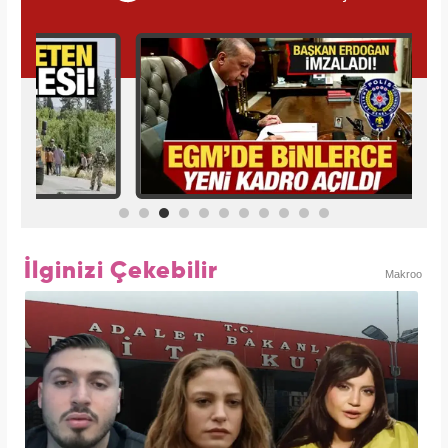
İlginizi Çekebilir
Makroo