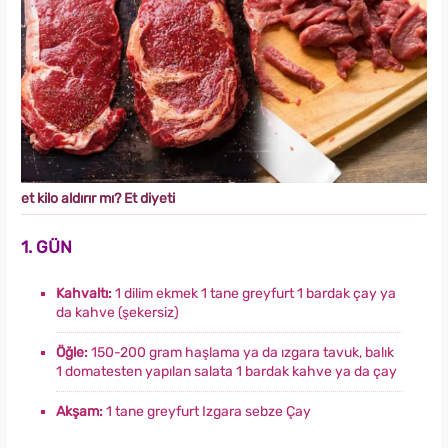
et kilo aldırır mı? Et diyeti
1. GÜN
Kahvaltı:
1 dilim ekmek 1 tane greyfurt 1 bardak çay ya
da kahve (şekersiz)
Öğle:
150-200 gram haşlama ya da ızgara tavuk, balık
1 domatesten yapılan salata 1 bardak kahve ya da çay
Akşam:
1 tane greyfurt Izgara sebze Çay