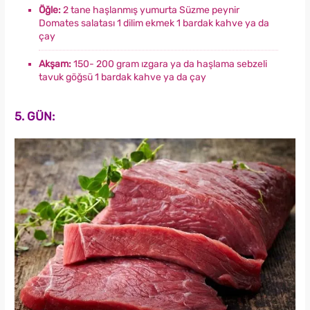
Öğle:
2 tane haşlanmış yumurta Süzme peynir
Domates salatası 1 dilim ekmek 1 bardak kahve ya da
çay
Akşam:
150- 200 gram ızgara ya da haşlama sebzeli
tavuk göğsü 1 bardak kahve ya da çay
5. GÜN: