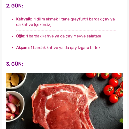
2. GÜN:
Kahvaltı:
1 dilim ekmek 1 tane greyfurt 1 bardak çay ya
da kahve (şekersiz)
Öğle:
1 bardak kahve ya da çay Meyve salatası
Akşam:
1 bardak kahve ya da çay Izgara biftek
3. GÜN: