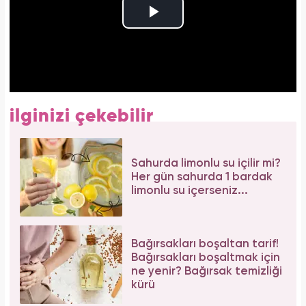
ilginizi çekebilir
Sahurda limonlu su içilir mi?
Her gün sahurda 1 bardak
limonlu su içerseniz...
Bağırsakları boşaltan tarif!
Bağırsakları boşaltmak için
ne yenir? Bağırsak temizliği
kürü