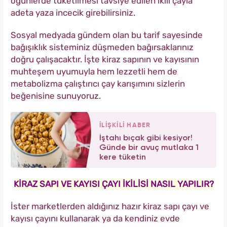
öğünlerde tüketilmesi tavsiye edilen ikili çayla
adeta yaza incecik girebilirsiniz.
Sosyal medyada gündem olan bu tarif sayesinde
bağışıklık sisteminiz düşmeden bağırsaklarınız
doğru çalışacaktır. İşte kiraz sapının ve kayısının
muhteşem uyumuyla hem lezzetli hem de
metabolizma çalıştırıcı çay karışımını sizlerin
beğenisine sunuyoruz.
İLİŞKİLİ HABER
İştahı bıçak gibi kesiyor!
Günde bir avuç mutlaka 1
kere tüketin
KİRAZ SAPI VE KAYISI ÇAYI İKİLİSİ NASIL YAPILIR?
İster marketlerden aldığınız hazır kiraz sapı çayı ve
kayısı çayını kullanarak ya da kendiniz evde