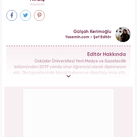
Gülşah Kerimoğlu
Yasemin.com - Şef Editör
Editör Hakkında
Üsküdar Üniversitesi Yeni Medya ve Gazetecilik
bölümünden 2019 yılında onur öğrencisi olarak diplomasını
aldı. Okul gazetesinde birçok habere ve röportaja imza attı.
Kanal 7 Medya Grubu bünyesinde Haber 7 ve
Yasemin.com’da staj yaptı. Anadolu Ajansı’nda gönüllü
stajyerlik yaptı. Yasemin.com’da mesleğe ilk adımını attı.
2019 yılında Kanal 7 Medya grubu bünyesinde yer alan
Yasemin.com kadın sitesinde İçerik Editörü olarak
çalışmaya başladı. Burada pek çok özel habere imza attı,
kategori bazında içerikler oluşturdu. 2023 yılında
Yasemin.com'da Şef Editör olarak görev yapmaktadır.