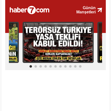
İlginizi Çekebilir
Makroo