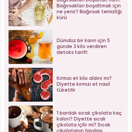
Bağırsakları boşaltan tarif!
Bağırsakları boşaltmak için
ne yenir? Bağırsak temizliği
kürü
Dümdüz bir karın için 5
günde 3 kilo verdiren
detoks tarifi!
Kırmızı et kilo aldırır mı?
Diyette kırmızı et nasıl
tüketilir
1 bardak sıcak çikolata kaç
kalori? Diyette sıcak
çikolata içilir mi? Sıcak
çikolatanın faydası