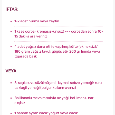
İFTAR:
1-2 adet hurma veya zeytin
1 kase çorba (kremasız-unsuz) --- çorbadan sonra 10-
15 dakika ara veriniz
4 adet yağsız dana eti ile yapılmış köfte (ekmeksiz)/
180 gram yağsız tavuk göğüs eti/ 200 gr fırında veya
ızgarada balık
VEYA
8 kaşık suyu süzülmüş etli-kıymalı sebze yemeği/kuru
baklagil yemeği (bulgur kullanmayınız)
Bol limonlu mevsim salata az yağlı bol limonlu nar
ekşisiz
1 bardak ayran cacık yoğurt veya cacık