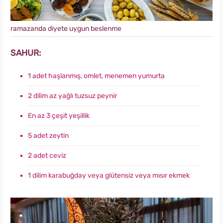
ramazanda diyete uygun beslenme
SAHUR:
1 adet haşlanmış, omlet, menemen yumurta
2 dilim az yağlı tuzsuz peynir
En az 3 çeşit yeşillik
5 adet zeytin
2 adet ceviz
1 dilim karabuğday veya glütensiz veya mısır ekmek