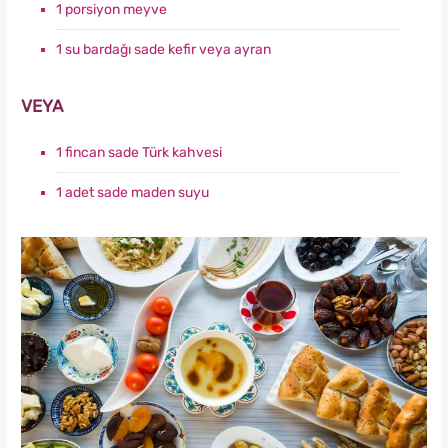
1 porsiyon meyve
1 su bardağı sade kefir veya ayran
VEYA
1 fincan sade Türk kahvesi
1 adet sade maden suyu