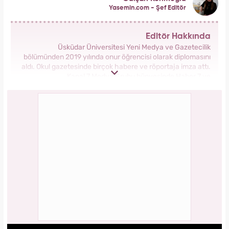
Yasemin.com - Şef Editör
Editör Hakkında
Üsküdar Üniversitesi Yeni Medya ve Gazetecilik
bölümünden 2019 yılında onur öğrencisi olarak diplomasını
aldı. Okul gazetesinde birçok habere ve röportaja imza attı.
Kanal 7 Medya Grubu bünyesinde Haber 7 ve
Yasemin.com’da staj yaptı. Anadolu Ajansı’nda gönüllü
stajyerlik yaptı. Yasemin.com’da mesleğe ilk adımını attı.
2019 yılında Kanal 7 Medya grubu bünyesinde yer alan
Yasemin.com kadın sitesinde İçerik Editörü olarak
çalışmaya başladı. Burada pek çok özel habere imza attı,
kategori bazında içerikler oluşturdu. 2023 yılında
Yasemin.com'da Şef Editör olarak görev yapmaktadır.