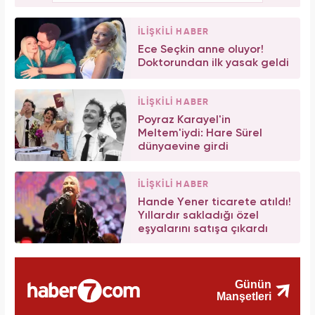
İLİŞKİLİ HABER
Ece Seçkin anne oluyor!
Doktorundan ilk yasak geldi
İLİŞKİLİ HABER
Poyraz Karayel'in
Meltem'iydi: Hare Sürel
dünyaevine girdi
İLİŞKİLİ HABER
Hande Yener ticarete atıldı!
Yıllardır sakladığı özel
eşyalarını satışa çıkardı