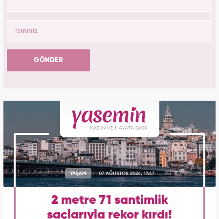
GÖNDER
YAŞAM
07 AĞUSTOS 2026, 17:47
2 metre 71 santimlik
saçlarıyla rekor kırdı!