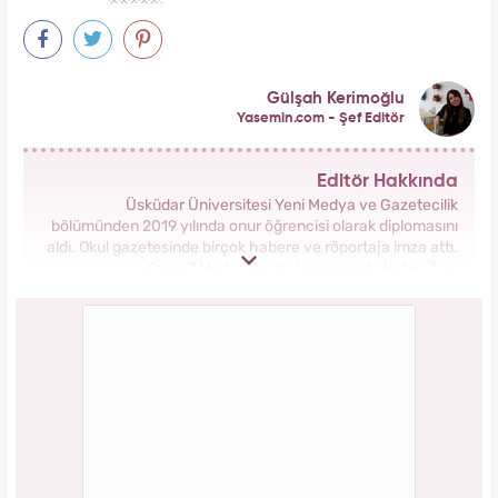
Gülşah Kerimoğlu
Yasemin.com - Şef Editör
Editör Hakkında
Üsküdar Üniversitesi Yeni Medya ve Gazetecilik
bölümünden 2019 yılında onur öğrencisi olarak diplomasını
aldı. Okul gazetesinde birçok habere ve röportaja imza attı.
Kanal 7 Medya Grubu bünyesinde Haber 7 ve
Yasemin.com’da staj yaptı. Anadolu Ajansı’nda gönüllü
stajyerlik yaptı. Yasemin.com’da mesleğe ilk adımını attı.
2019 yılında Kanal 7 Medya grubu bünyesinde yer alan
Yasemin.com kadın sitesinde İçerik Editörü olarak
çalışmaya başladı. Burada pek çok özel habere imza attı,
kategori bazında içerikler oluşturdu. 2023 yılında
Yasemin.com'da Şef Editör olarak görev yapmaktadır.