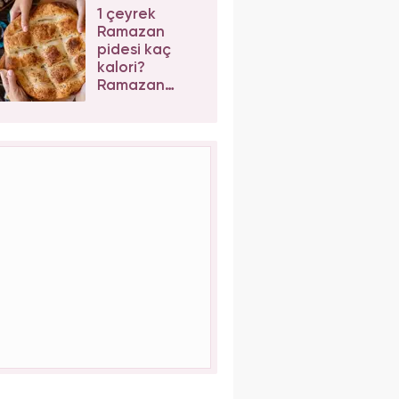
yok ediyor
1 çeyrek
Ramazan
pidesi kaç
kalori?
Ramazan
pidesi kilo
aldırır mı