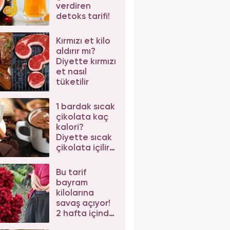
verdiren
detoks tarifi!
Kırmızı et kilo
aldırır mı?
Diyette kırmızı
et nasıl
tüketilir
1 bardak sıcak
çikolata kaç
kalori?
Diyette sıcak
çikolata içilir
mi? Sıcak
çikolatanın
Bu tarif
faydası
bayram
kilolarına
savaş açıyor!
2 hafta içinde
karın yağlarını