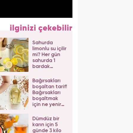
ilginizi çekebilir
Sahurda
limonlu su içilir
mi? Her gün
sahurda 1
bardak
limonlu su
içerseniz...
Bağırsakları
boşaltan tarif!
Bağırsakları
boşaltmak
için ne yenir?
Bağırsak
temizliği kürü
Dümdüz bir
karın için 5
günde 3 kilo