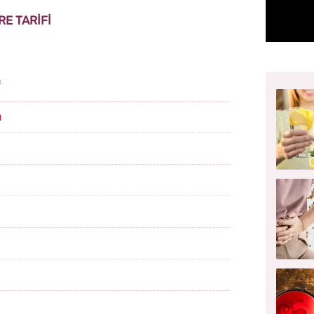
E TARİFİ
f
u