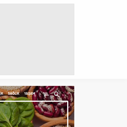
İK
SAĞLIK
YAŞAM