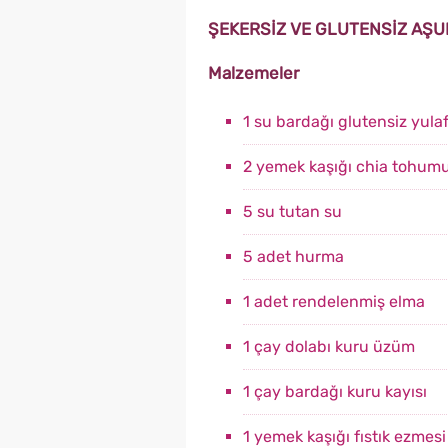
ŞEKERSİZ VE GLUTENSİZ AŞUR
Malzemeler
1 su bardağı glutensiz yula
2 yemek kaşığı chia tohum
5 su tutan su
5 adet hurma
1 adet rendelenmiş elma
1 çay dolabı kuru üzüm
1 çay bardağı kuru kayısı
1 yemek kaşığı fıstık ezmesi