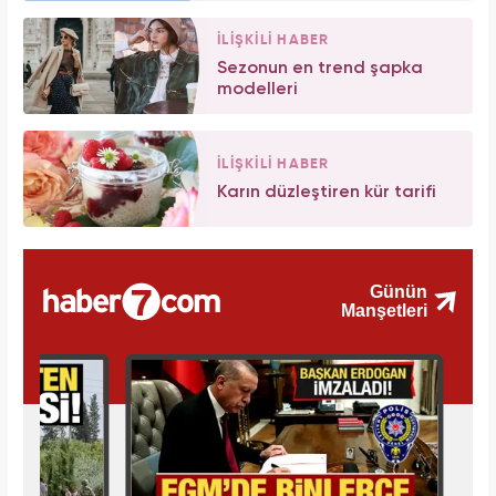
İLİŞKİLİ HABER
Sezonun en trend şapka
modelleri
İLİŞKİLİ HABER
Karın düzleştiren kür tarifi