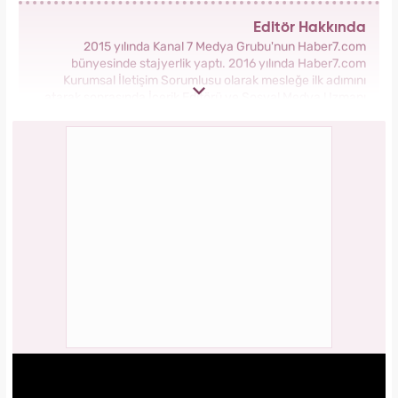
Editör Hakkında
2015 yılında Kanal 7 Medya Grubu'nun Haber7.com
bünyesinde stajyerlik yaptı. 2016 yılında Haber7.com
Kurumsal İletişim Sorumlusu olarak mesleğe ilk adımını
atarak sonrasında İçerik Editörü ve Sosyal Medya Uzmanı
olarak görev aldı. 2018 yılında yeni kurulan Yasemin.com
Kadın Sitesinde önce Haber Editörü sonrasında Haber Şefi
olarak görev yaptı. 2021 yılında Yasemin.com'un Yayın
Koordinatörü ve İçerik Sorumluluğu unvanını alarak
çalışmalarına devam ediyor.