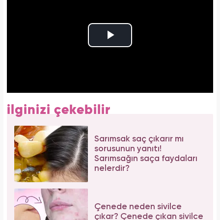
ilginizi çekebilir
Sarımsak saç çıkarır mı
sorusunun yanıtı!
Sarımsağın saça faydaları
nelerdir?
Çenede neden sivilce
çıkar? Çenede çıkan sivilce