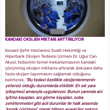
KANDAKİ OKSİJEN MİKTARI ARTTIRILIYOR
Kocaeli Şehir Hastanesi Sualtı Hekimliği ve
Hiperbarik Oksijen Tedavisi Uzmanı Dr. Uğur Can
Akyol, tedavinin temel mekanizmasının kandaki
çözünmüş oksijen miktarını artırarak dokulara daha
fazla oksijen taşınmasını sağlamak olduğunu
belirterek,
"Bu tedavi özellikle oksijenlenmenin
yetersiz olduğu durumlarda etkilidir. En sık yara
iyileşmesi amacıyla uygulanıyor. Bunun yanında ani
işitme kayıpları, ani görme kayıpları, soba
zehirlenmeleri gibi acil durumlar ile halk arasında
'kemik çürümesi' olarak bilinen avasküler nekroz