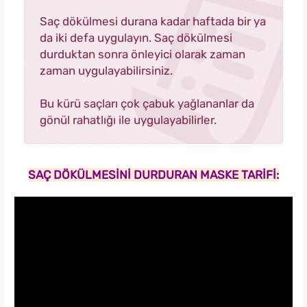
Saç dökülmesi durana kadar haftada bir ya
da iki defa uygulayın. Saç dökülmesi
durduktan sonra önleyici olarak zaman
zaman uygulayabilirsiniz.
Bu kürü saçları çok çabuk yağlananlar da
gönül rahatlığı ile uygulayabilirler.
SAÇ DÖKÜLMESİNİ DURDURAN MASKE TARİFİ: