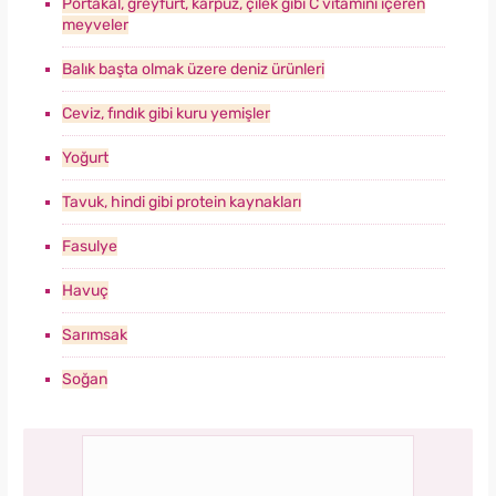
Portakal, greyfurt, karpuz, çilek gibi C vitamini içeren
meyveler
Balık başta olmak üzere deniz ürünleri
Ceviz, fındık gibi kuru yemişler
Yoğurt
Tavuk, hindi gibi protein kaynakları
Fasulye
Havuç
Sarımsak
Soğan