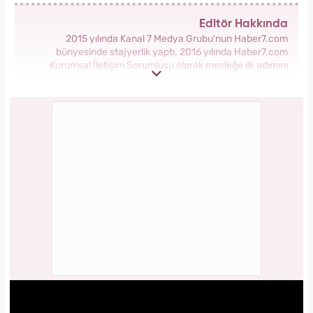
Editör Hakkında
2015 yılında Kanal 7 Medya Grubu'nun Haber7.com
bünyesinde stajyerlik yaptı. 2016 yılında Haber7.com
Kurumsal İletişim Sorumlusu olarak mesleğe ilk adımını
atarak sonrasında İçerik Editörü ve Sosyal Medya Uzmanı
olarak görev aldı. 2018 yılında yeni kurulan Yasemin.com
Kadın Sitesinde önce Haber Editörü sonrasında Haber Şefi
olarak görev yaptı. 2021 yılında Yasemin.com'un Yayın
Koordinatörü ve İçerik Sorumluluğu unvanını alarak
çalışmalarına devam ediyor.