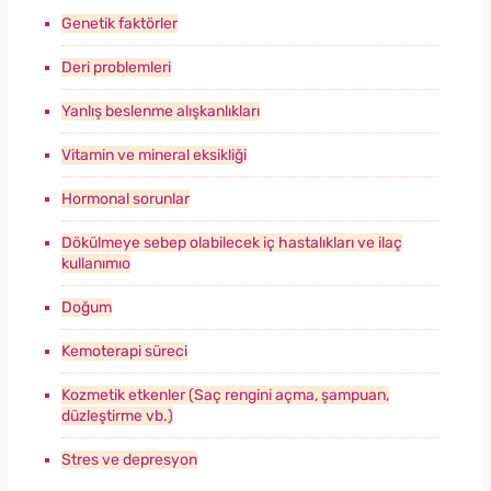
Genetik faktörler
Deri problemleri
Yanlış beslenme alışkanlıkları
Vitamin ve mineral eksikliği
Hormonal sorunlar
Dökülmeye sebep olabilecek iç hastalıkları ve ilaç
kullanımıo
Doğum
Kemoterapi süreci
Kozmetik etkenler (Saç rengini açma, şampuan,
düzleştirme vb.)
Stres ve depresyon