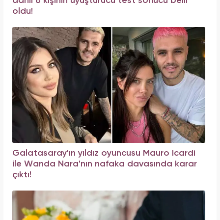
dahil 8 kişinin uyuşturucu test sonucu belli
oldu!
Galatasaray'ın yıldız oyuncusu Mauro Icardi
ile Wanda Nara'nın nafaka davasında karar
çıktı!