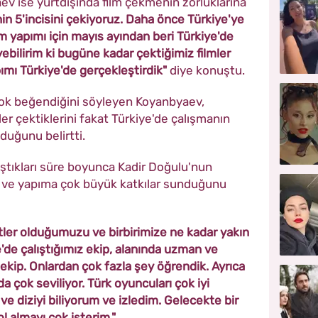
v ise yurtdışında film çekmenin zorluklarına
minin 5'incisini çekiyoruz. Daha önce Türkiye'ye
m yapımı için mayıs ayından beri Türkiye'de
bilirim ki bugüne kadar çektiğimiz filmler
ımı Türkiye'de gerçekleştirdik"
diye konuştu.
u çok beğendiğini söyleyen Koyanbyaev,
ler çektiklerini fakat Türkiye'de çalışmanın
duğunu belirtti.
ıştıkları süre boyunca Kadir Doğulu'nun
 ve yapıma çok büyük katkılar sunduğunu
etler olduğumuzu ve birbirimize ne kadar yakın
de çalıştığımız ekip, alanında uzman ve
ekip. Onlardan çok fazla şey öğrendik. Ayrıca
da çok seviliyor. Türk oyuncuları çok iyi
 ve diziyi biliyorum ve izledim. Gelecekte bir
ol almayı çok isterim."