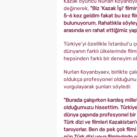
Kazak oyuncu Nurlan Koyanbyae
değinerek,
"Biz 'Kazak İşi' fil
5-6 kez geldim fakat bu kez fil
bulunuyorum. Rahatlıkla söyleye
arasında en rahat ettiğimiz yap
Türkiye'yi özellikle İstanbul'
dünyanın farklı ülkelerinde film
hepsinden farklı bir deneyim ol
Nurlan Koyanbyaev, birlikte çal
oldukça profesyonel olduğunu
vurgulayarak şunları söyledi:
"Burada çalışırken kardeş mill
olduğumuzu hissettim. Türkiye'
dünya çapında profesyonel bir 
Türk dizi ve filmleri Kazakistan'
tanıyorlar. Ben de pek çok filmi
gün Türk dizi veya filmlerinde r