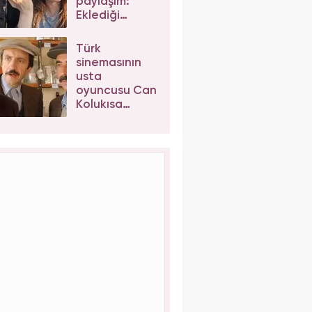
paylaşım:
Eklediği
etiketler
sosyal
Türk
medyayı
sinemasının
karıştırdı
usta
oyuncusu Can
Kolukısa
hayatını
kaybetti!