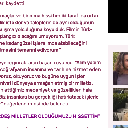
rı kaydetti:
açlar ve bir olma hissi her iki tarafı da ortak
lik istekler ve taleplerin de aynı olduğunun
çalışma yolculuğuna koyulduk. Filmin Türk-
başlangıcı olacağını umuyorum. Türk
 ne kadar güzel işlere imza atabileceğini
gelmesini temenni ediyorum."
eyeceğini aktaran başarılı oyuncu,
"Alim yapım
 coğrafyanın insanına ve tarihine hizmet eden
rıyoruz, okuyoruz ve bugüne uygun işler
iyeti dünyaya armağan etmiş bir milletiz.
n ettiğimiz medeniyet ve güzellikleri hala
Biz insanlara bu gerçekliği hatırlatacak işlerle
z"
değerlendirmesinde bulundu.
ARDEŞ MİLLETLER OLDUĞUMUZU HİSSETTİM"