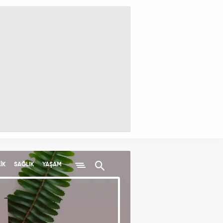
İK
SAĞLIK
YAŞAM