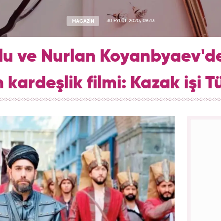
MAGAZİN
30 EYLÜL 2020, 09:13
lu ve Nurlan Koyanbyaev'd
 kardeşlik filmi: Kazak işi 