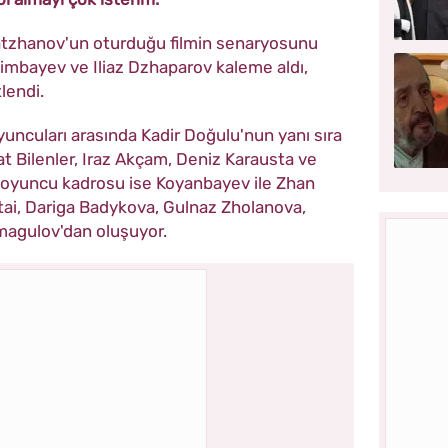
tzhanov'un oturduğu filmin senaryosunu
imbayev ve Iliaz Dzhaparov kaleme aldı,
lendi.
yuncuları arasında Kadir Doğulu'nun yanı sıra
t Bilenler, Iraz Akçam, Deniz Karausta ve
ak oyuncu kadrosu ise Koyanbayev ile Zhan
i, Dariga Badykova, Gulnaz Zholanova,
magulov'dan oluşuyor.