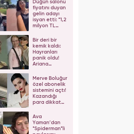
Düğün salonu
eleştirilere
fiyatını duyan
yanıt verdi
gelin adayı
isyan etti: "1,2
milyon TL
dediler"
Bir deri bir
kemik kaldı:
Hayranları
panik oldu!
Ariana
Grande'nin
son hali
Merve Boluğur
korkuttu
özel abonelik
sistemini açtı!
Kazandığı
para dikkat
çekti
Ava
Yaman’dan
"Spiderman"li