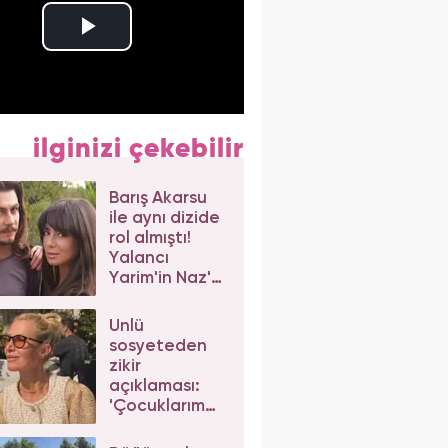
ilginizi çekebilir
Barış Akarsu
ile aynı dizide
rol almıştı!
Yalancı
Yarim'in Naz'ı
Merve Sevi'ye
beğeni yağdı
Ünlü
sosyeteden
zikir
açıklaması:
'Çocuklarım
da çeker'
diyerek gelen