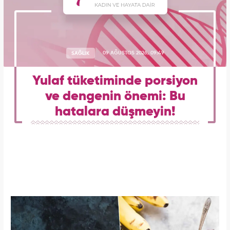
SAĞLIK
09 AĞUSTOS 2026, 09:49
Yulaf tüketiminde porsiyon
ve dengenin önemi: Bu
hatalara düşmeyin!