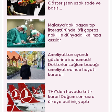
Aşil tendonu kopmuştu! Cengiz Bozkurt son
durumunu paylaştı