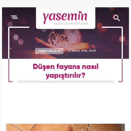
PRATİK BİLGİLER
27 MAYIS 2018, 07:39
Düşen fayans nasıl
yapıştırılır?