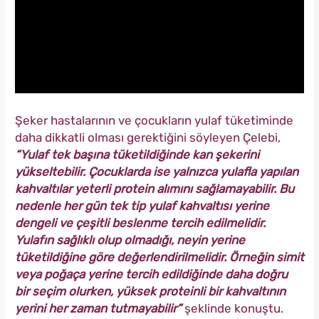
Şeker hastalarının ve çocukların yulaf tüketiminde
daha dikkatli olması gerektiğini söyleyen Çelebi,
“Yulaf tek başına tüketildiğinde kan şekerini
yükseltebilir. Çocuklarda ise yalnızca yulafla yapılan
kahvaltılar yeterli protein alımını sağlamayabilir. Bu
nedenle her gün tek tip yulaf kahvaltısı yerine
dengeli ve çeşitli beslenme tercih edilmelidir.
Yulafın sağlıklı olup olmadığı, neyin yerine
tüketildiğine göre değerlendirilmelidir. Örneğin simit
veya poğaça yerine tercih edildiğinde daha doğru
bir seçim olurken, yüksek proteinli bir kahvaltının
yerini her zaman tutmayabilir”
şeklinde konuştu.