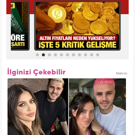
İlginizi Çekebilir
Makroo