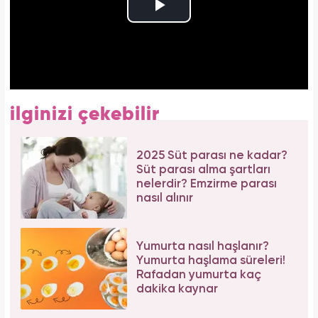
ilginizi çekebilir
2025 Süt parası ne kadar?
Süt parası alma şartları
nelerdir? Emzirme parası
nasıl alınır
Yumurta nasıl haşlanır?
Yumurta haşlama süreleri!
Rafadan yumurta kaç
dakika kaynar