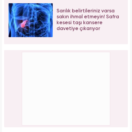
Serenay Sarıkaya, Feyza Civelek ve Blok3
dahil 8 kişinin uyuşturucu test sonucu belli
oldu!
PAYLAŞ
Elif Kocalı
Yasemin.com -
Editör Hakkında