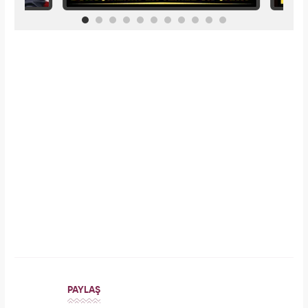
İlginizi Çekebilir
Makroo
Bilim insanları hayret ediyor: Mimar Sinan'ın
depreme karşı geliştirdiği 5 dahice yöntem!