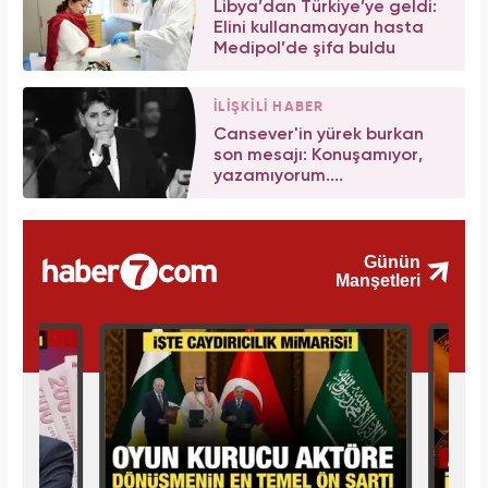
Libya’dan Türkiye’ye geldi:
Elini kullanamayan hasta
Medipol’de şifa buldu
İLİŞKİLİ HABER
Cansever'in yürek burkan
son mesajı: Konuşamıyor,
yazamıyorum....