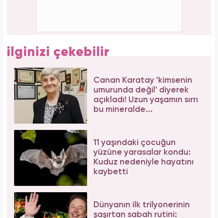
Aslı Bekiroğlu'ndan nazar isyanı: "Düz yolda
düştüm kaslarım yırtık!"
Forbes Iconoclast 50 listesi açıklandı: Taylor
Swift tarihin en zengin kadın müzisyeni oldu!