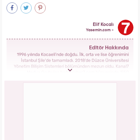
Bağcılar'da 06.06.2026 yoğunluğu: 54 çift
"Evet" demek için sıraya girdi!