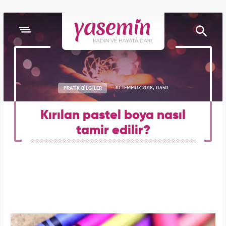
PRATİK BİLGİLER
30 TEMMUZ 2018, 07:50
Kırılan pastel boya nasıl
tamir edilir?