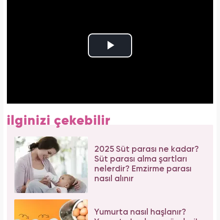
ilginizi çekebilir
2025 Süt parası ne kadar?
Süt parası alma şartları
nelerdir? Emzirme parası
nasıl alınır
Yumurta nasıl haşlanır?