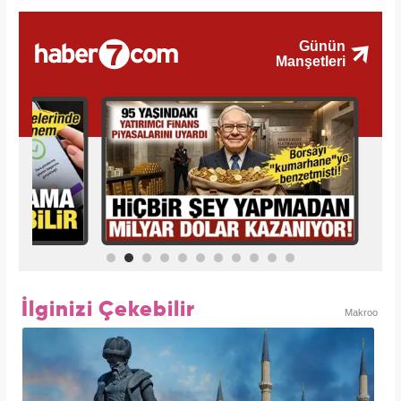
İlginizi Çekebilir
Makroo