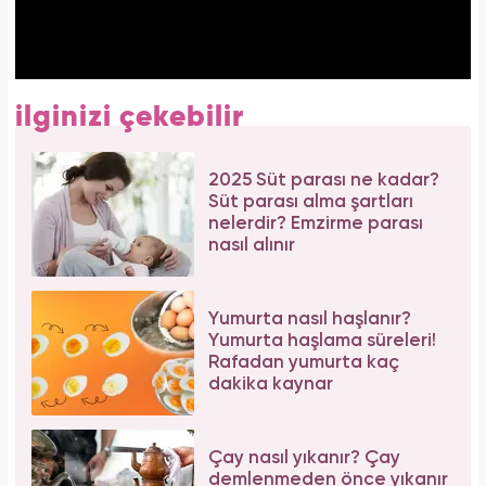
ilginizi çekebilir
2025 Süt parası ne kadar?
Süt parası alma şartları
nelerdir? Emzirme parası
nasıl alınır
Yumurta nasıl haşlanır?
Yumurta haşlama süreleri!
Rafadan yumurta kaç
dakika kaynar
Çay nasıl yıkanır? Çay
demlenmeden önce yıkanır