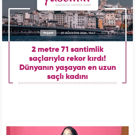
YAŞAM
07 AĞUSTOS 2026, 17:47
2 metre 71 santimlik
saçlarıyla rekor kırdı!
Dünyanın yaşayan en uzun
saçlı kadını