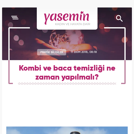
PRATİK BİLGİLER
11 EKİM 2018, 08:18
Kombi ve baca temizliği ne
zaman yapılmalı?