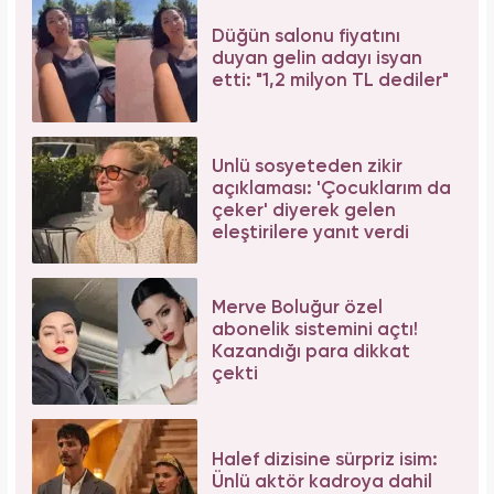
Galatasaray'ın yıldız oyuncusu Mauro Icardi
ile Wanda Nara'nın nafaka davasında karar
çıktı!
Serenay Sarıkaya, Feyza Civelek ve Blok3
dahil 8 kişinin uyuşturucu test sonucu belli
oldu!