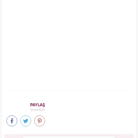
İlginizi Çekebilir
Makroo
Forbes Iconoclast 50 listesi açıklandı: Taylor
Swift tarihin en zengin kadın müzisyeni oldu!