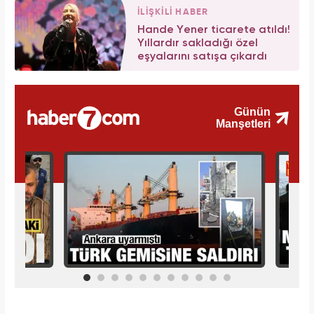
İLİŞKİLİ HABER
Hande Yener ticarete atıldı!
Yıllardır sakladığı özel
eşyalarını satışa çıkardı