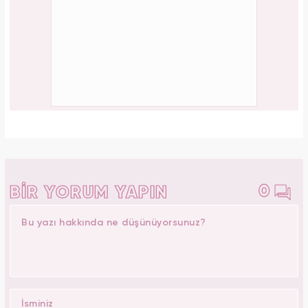
Tüm dünyada süper besin ilan edildi! Çöpe
atılan yaprakların faydası şaşırttı
PAYLAŞ