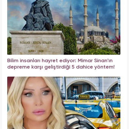
Bilim insanları hayret ediyor: Mimar Sinan'ın
depreme karşı geliştirdiği 5 dahice yöntem!