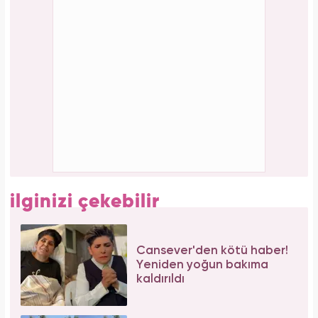
Meclisi karıştırmıştı! Seda Sayan'ın 150 taksi
plakası olduğu iddiasına yanıt geldi