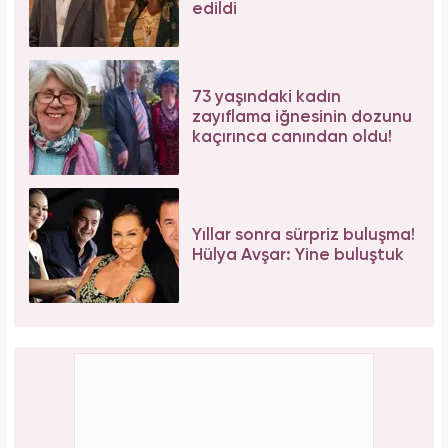
Aşil tendonu kopmuştu! Cengiz Bozkurt son
durumunu paylaştı