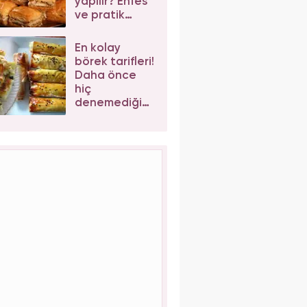
yapılır? Enfes
ve pratik
cevizli
baklava tarifi
En kolay
börek tarifleri!
Daha önce
hiç
denemediğiniz
enfes börek
tarifleri