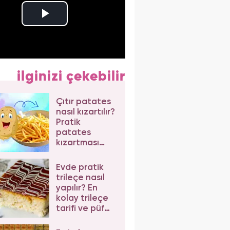
ilginizi çekebilir
Çıtır patates
nasıl kızartılır?
Pratik
patates
kızartması
tarifi
Evde pratik
trileçe nasıl
yapılır? En
kolay trileçe
tarifi ve püf
noktaları