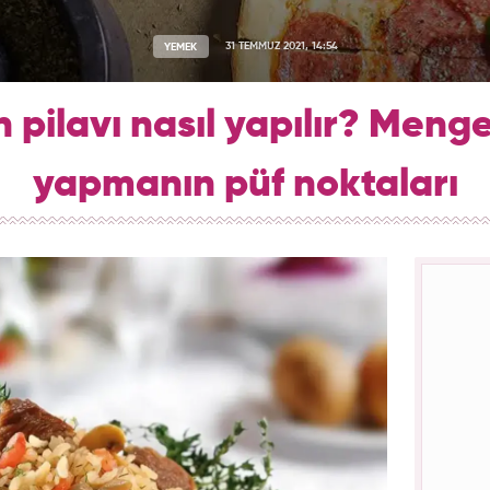
YEMEK
31 TEMMUZ 2021, 14:54
pilavı nasıl yapılır? Menge
yapmanın püf noktaları