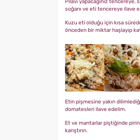
Pilavı yapacağınız tencereye, sı
soğanı ve eti tencereye ilave 
Kuzu eti olduğu için kısa süred
önceden bir miktar haşlayıp ka
Etin pişmesine yakın dilimledi
domatesleri ilave edelim.
Et ve mantarlar piştiğinde pirin
karıştırın.