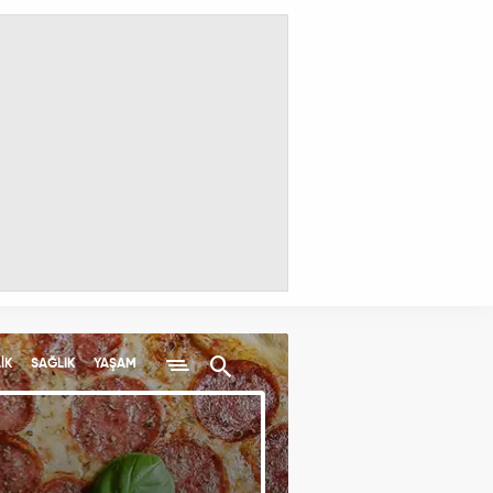
İK
SAĞLIK
YAŞAM