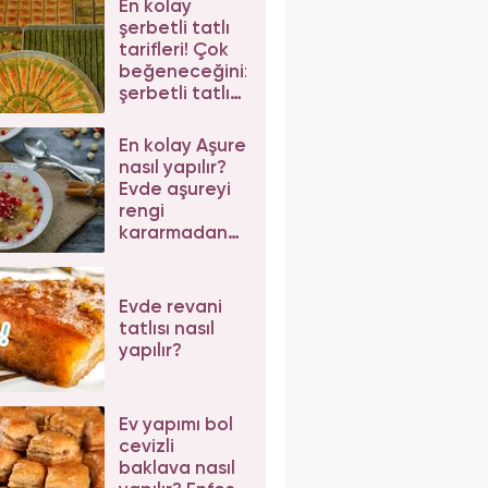
En kolay
şerbetli tatlı
tarifleri! Çok
beğeneceğiniz
şerbetli tatlı
tarifleri
En kolay Aşure
nasıl yapılır?
Evde aşureyi
rengi
kararmadan
pişirmenin püf
noktaları
Evde revani
tatlısı nasıl
yapılır?
Ev yapımı bol
cevizli
baklava nasıl