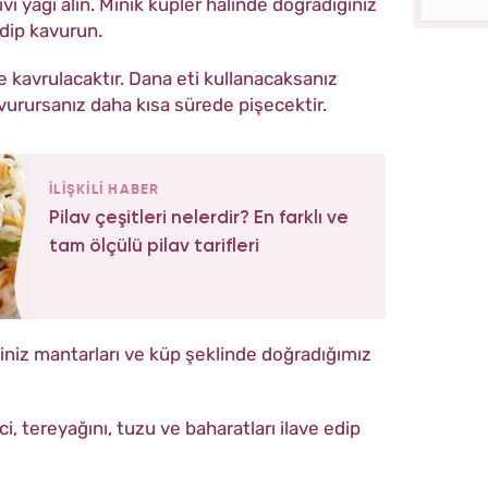
vı yağı alın. Minik küpler halinde doğradığınız
edip kavurun.
e kavrulacaktır. Dana eti kullanacaksanız
vurursanız daha kısa sürede pişecektir.
İLİŞKİLİ HABER
Pilav çeşitleri nelerdir? En farklı ve
tam ölçülü pilav tarifleri
ğiniz mantarları ve küp şeklinde doğradığımız
ci, tereyağını, tuzu ve baharatları ilave edip