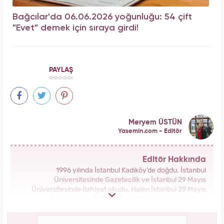
Bağcılar'da 06.06.2026 yoğunluğu: 54 çift
"Evet" demek için sıraya girdi!
PAYLAŞ
Meryem ÜSTÜN
Yasemin.com - Editör
Editör Hakkında
1996 yılında İstanbul Kadıköy’de doğdu. İstanbul
Üniversitesinde Gazetecilik ve İstanbul 29 Mayıs
Üniversitesinde İlahiyat okudu. Halen İstanbul 29 Mayıs
Üniversitesinde Felsefe bölümünde yüksek lisans
yapmaktadır. Ekim 2023’ten bu yana Kanal 7 Medya Grubu
bünyesinde yer alan Yasemin.com kadın sitesinde İçerik