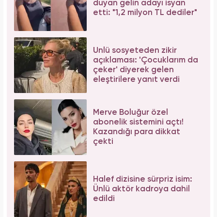
Tüm dünyada süper besin ilan edildi! Çöpe
atılan yaprakların faydası şaşırttı