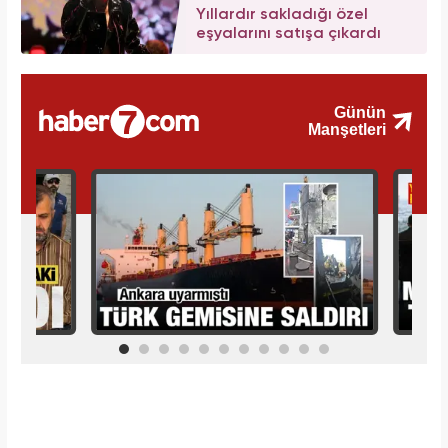
Yıllardır sakladığı özel
eşyalarını satışa çıkardı
İlginizi Çekebilir
Makroo