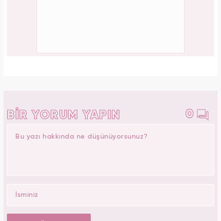
düştüm kaslarım yırtık!"
PAYLAŞ