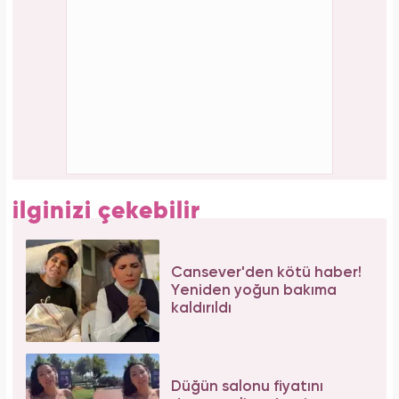
Aşil tendonu kopmuştu! Cengiz Bozkurt son
durumunu paylaştı
Bilim insanları hayret ediyor: Mimar Sinan'ın
depreme karşı geliştirdiği 5 dahice yöntem!