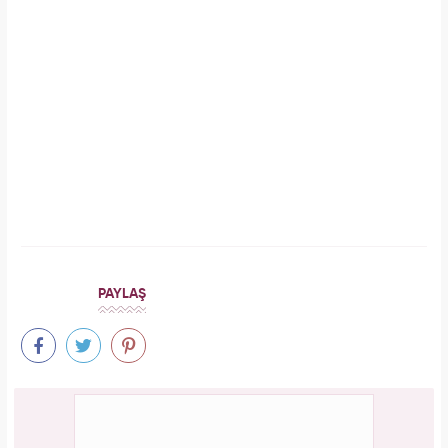
Meclisi karıştırmıştı! Seda Sayan'ın 150 taksi
plakası olduğu iddiasına yanıt geldi