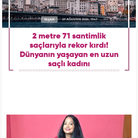
YAŞAM
07 AĞUSTOS 2026, 17:47
2 metre 71 santimlik
saçlarıyla rekor kırdı!
Dünyanın yaşayan en uzun
saçlı kadını