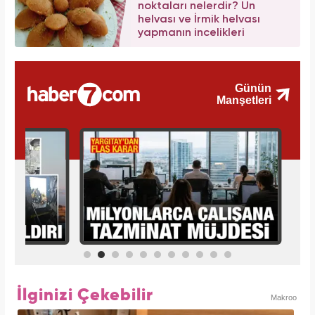
noktaları nelerdir? Un
helvası ve İrmik helvası
yapmanın incelikleri
İlginizi Çekebilir
Makroo