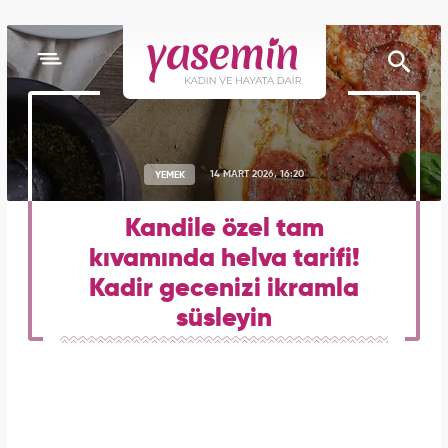
YEMEK
14 MART 2026, 16:20
Kandile özel tam
kıvamında helva tarifi!
Kadir gecenizi ikramla
süsleyin