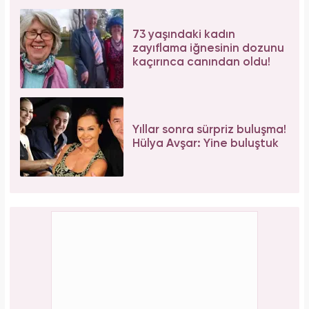
Bağcılar'da 06.06.2026 yoğunluğu: 54 çift
"Evet" demek için sıraya girdi!
Aslı Bekiroğlu'ndan nazar isyanı: "Düz yolda