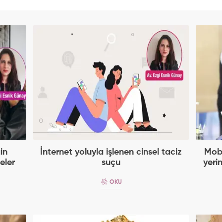
in
İnternet yoluyla işlenen cinsel taciz
Mobb
eler
suçu
yeri
OKU