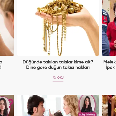
a
Düğünde takılan takılar kime ait?
Melek 
!
Dine göre düğün takısı hakları
İpek
OKU