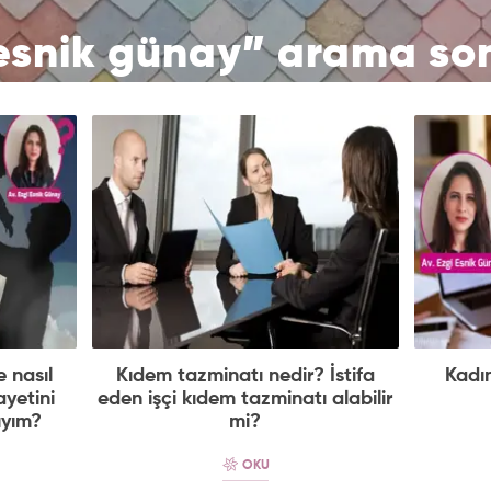
 esnik günay” arama son
 nasıl
Kıdem tazminatı nedir? İstifa
Kadın
yetini
eden işçi kıdem tazminatı alabilir
ıyım?
mi?
OKU