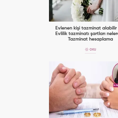
Evlenen kişi tazminat alabilir
Evlilik tazminatı şartları neler
Tazminat hesaplama
OKU