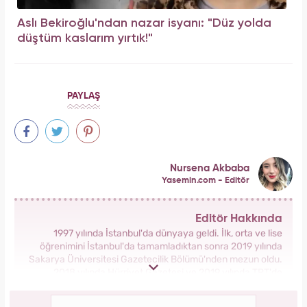
Aslı Bekiroğlu'ndan nazar isyanı: "Düz yolda
düştüm kaslarım yırtık!"
PAYLAŞ
Nursena Akbaba
Yasemin.com - Editör
Editör Hakkında
1997 yılında İstanbul'da dünyaya geldi. İlk, orta ve lise
öğrenimini İstanbul'da tamamladıktan sonra 2019 yılında
Sakarya Üniversitesi Gazetecilik Bölümü'nden mezun oldu.
2018 yılında Hürriyet Gazetesi ve 2019 yılında TRT'de
stajlarını tamamladı. 2021 yılından itibaren Kanal 7 Medya
Grubu bünyesinde yer alan Yasemin.com'da İçerik Editörü