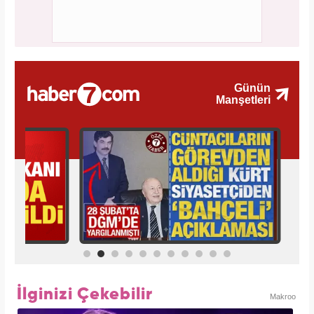
İlginizi Çekebilir
Makroo