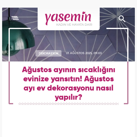
DEKORASYON
01 AĞUSTOS 2025, 09:03
Ağustos ayının sıcaklığını
evinize yansıtın! Ağustos
ayı ev dekorasyonu nasıl
yapılır?