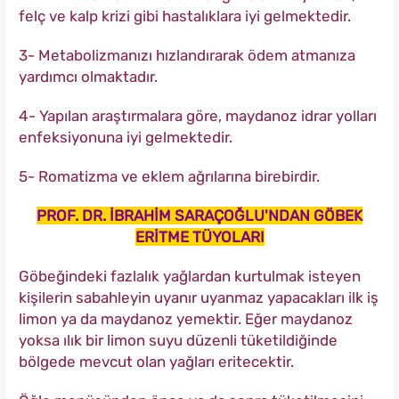
felç ve kalp krizi gibi hastalıklara iyi gelmektedir.
3- Metabolizmanızı hızlandırarak ödem atmanıza
yardımcı olmaktadır.
4- Yapılan araştırmalara göre, maydanoz idrar yolları
enfeksiyonuna iyi gelmektedir.
5- Romatizma ve eklem ağrılarına birebirdir.
PROF. DR. İBRAHİM SARAÇOĞLU'NDAN GÖBEK
ERİTME TÜYOLARI
Göbeğindeki fazlalık yağlardan kurtulmak isteyen
kişilerin sabahleyin uyanır uyanmaz yapacakları ilk iş
limon ya da maydanoz yemektir. Eğer maydanoz
yoksa ılık bir limon suyu düzenli tüketildiğinde
bölgede mevcut olan yağları eritecektir.