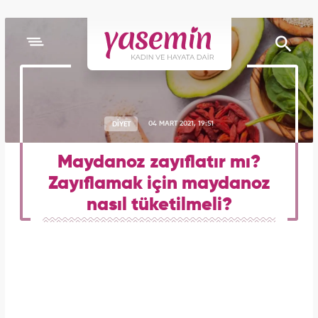
DİYET
04 MART 2021, 19:51
Maydanoz zayıflatır mı?
Zayıflamak için maydanoz
nasıl tüketilmeli?