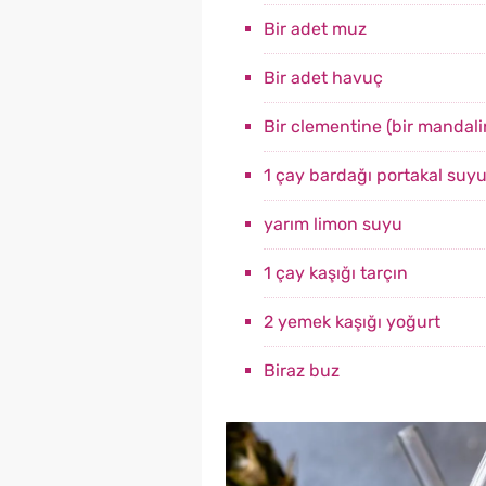
Bir adet muz
Bir adet havuç
Bir clementine (bir mandali
1 çay bardağı portakal suy
yarım limon suyu
1 çay kaşığı tarçın
2 yemek kaşığı yoğurt
Biraz buz