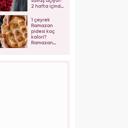
savaş açıyor!
2 hafta içinde
karın yağlarını
yok ediyor
1 çeyrek
Ramazan
pidesi kaç
kalori?
Ramazan
pidesi kilo
aldırır mı