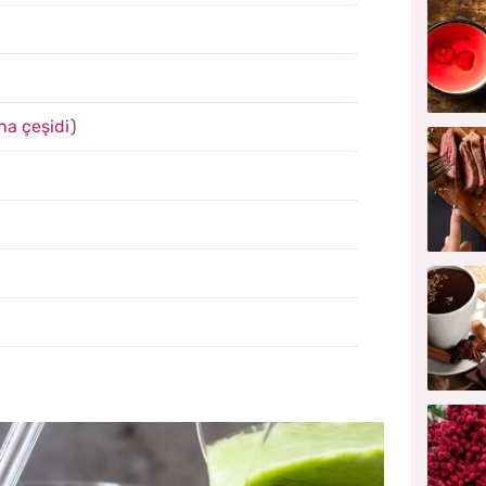
na çeşidi)
u