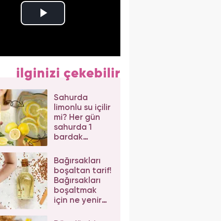
ilginizi çekebilir
Sahurda
limonlu su içilir
mi? Her gün
sahurda 1
bardak
limonlu su
içerseniz...
Bağırsakları
boşaltan tarif!
Bağırsakları
boşaltmak
için ne yenir?
Bağırsak
temizliği kürü