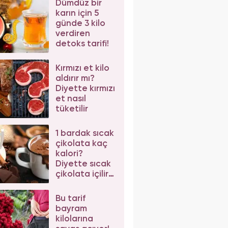
Dümdüz bir
karın için 5
günde 3 kilo
verdiren
detoks tarifi!
Kırmızı et kilo
aldırır mı?
Diyette kırmızı
et nasıl
tüketilir
1 bardak sıcak
çikolata kaç
kalori?
Diyette sıcak
çikolata içilir
mi? Sıcak
çikolatanın
Bu tarif
faydası
bayram
kilolarına