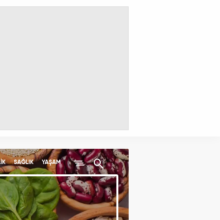
İK
SAĞLIK
YAŞAM