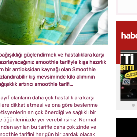
bağışıklığı güçlendirmek ve hastalıklara karşı
zırlayacağınız smoothie tarifiyle kışa hazırlık
am bir antioksidan kaynağı olan Smoothie
landırabilir kış mevsiminde kilo alımının
şıklık artırıcı smoothie tarifi...
yıf olanların daha çok hastalıklara karşı
nlere dikkat etmesi ve ona göre beslenme
isyenlerin en çok önerdiği ve sağlıklı bir
 öğünlerinizde yer verebilirsiniz. Normal
inden ayrılan bu tarifle daha çok zinde ve
smoothie tarifini her gün bir bardak olacak