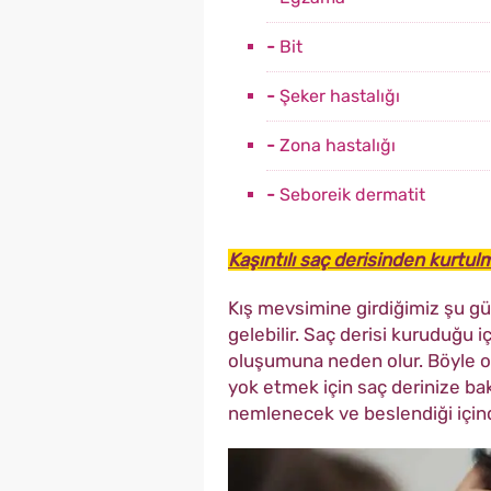
-
Bit
-
Şeker hastalığı
-
Zona hastalığı
-
Seboreik dermatit
Kaşıntılı saç derisinden kurtulm
Kış mevsimine girdiğimiz şu g
gelebilir. Saç derisi kuruduğu 
oluşumuna neden olur. Böyle ol
yok etmek için saç derinize bak
nemlenecek ve beslendiği içind