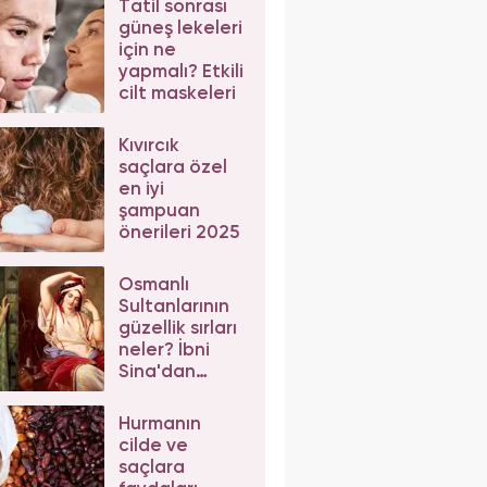
Tatil sonrası
güneş lekeleri
için ne
yapmalı? Etkili
cilt maskeleri
Kıvırcık
saçlara özel
en iyi
şampuan
önerileri 2025
Osmanlı
Sultanlarının
güzellik sırları
neler? İbni
Sina'dan
güzellik
önerileri
Hurmanın
cilde ve
saçlara