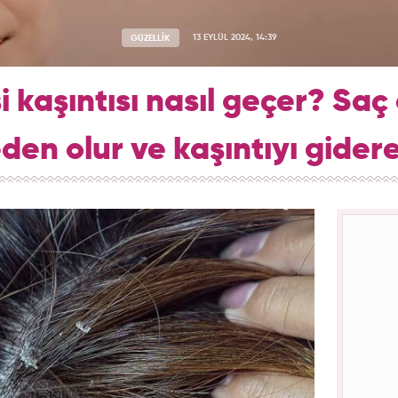
GÜZELLİK
13 EYLÜL 2024, 14:39
i kaşıntısı nasıl geçer? Saç
eden olur ve kaşıntıyı gide