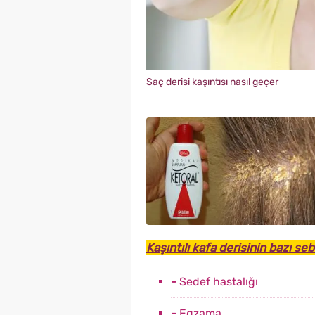
Saç derisi kaşıntısı nasıl geçer
Kaşıntılı kafa derisinin bazı seb
-
Sedef hastalığı
-
Egzama