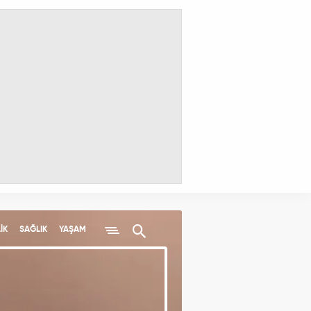
İK
SAĞLIK
YAŞAM