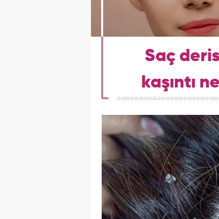
Saç deris
kaşıntı n