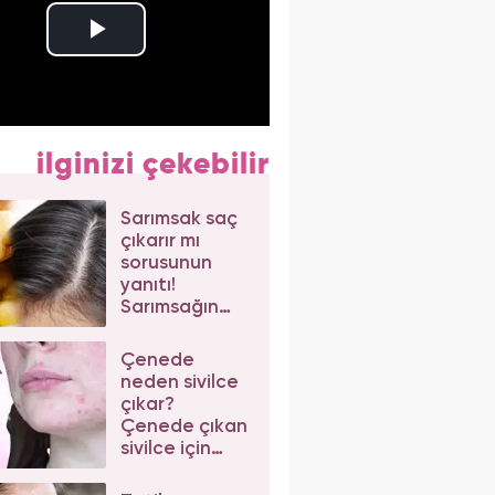
ilginizi çekebilir
Sarımsak saç
çıkarır mı
sorusunun
yanıtı!
Sarımsağın
saça faydaları
nelerdir?
Çenede
neden sivilce
çıkar?
Çenede çıkan
sivilce için
doğal çözüm