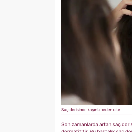
Saç derisinde kaşıntı neden olur
Son zamanlarda artan saç derisi
dermatit'tir. Bu hastalık saç 