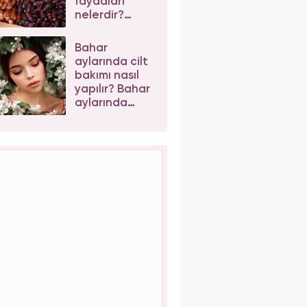
faydaları
nelerdir?
Hurma
maskesi evde
Bahar
nasıl yapılır?
aylarında cilt
bakımı nasıl
yapılır? Bahar
aylarında
cilde ne
sürülür?