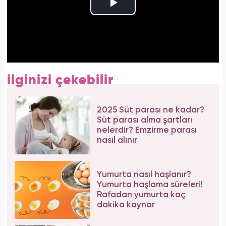
ilginizi çekebilir
2025 Süt parası ne kadar?
Süt parası alma şartları
nelerdir? Emzirme parası
nasıl alınır
Yumurta nasıl haşlanır?
Yumurta haşlama süreleri!
Rafadan yumurta kaç
dakika kaynar