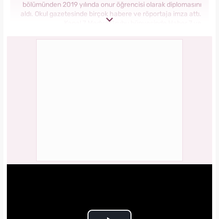
bölümünden 2019 yılında onur öğrencisi olarak diplomasını
aldı. Okul gazetesinde birçok habere ve röportaja imza attı.
Kanal 7 Medya Grubu bünyesinde Haber 7 ve
Yasemin.com’da staj yaptı. Anadolu Ajansı’nda gönüllü
stajyerlik yaptı. Yasemin.com’da mesleğe ilk adımını attı.
2019 yılında Kanal 7 Medya grubu bünyesinde yer alan
Yasemin.com kadın sitesinde İçerik Editörü olarak
çalışmaya başladı. Burada pek çok özel habere imza attı,
kategori bazında içerikler oluşturdu. 2023 yılında
Yasemin.com'da Şef Editör olarak görev yapmaktadır.