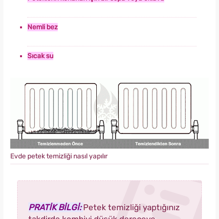
Nemli bez
Sıcak su
Evde petek temizliği nasıl yapılır
PRATİK BİLGİ:
Petek temizliği yaptığınız
takdirde kombiyi düşük dereceye