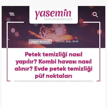
PRATİK BİLGİLER
13 EYLÜL 2024, 09:10
Petek temizliği nasıl
yapılır? Kombi havası nasıl
alınır? Evde petek temizliği
püf noktaları