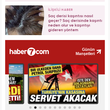
İLİŞKİLİ HABER
Saç derisi kaşıntısı nasıl
geçer? Saç derisinde kaşıntı
neden olur ve kaşıntıyı
gideren yöntem