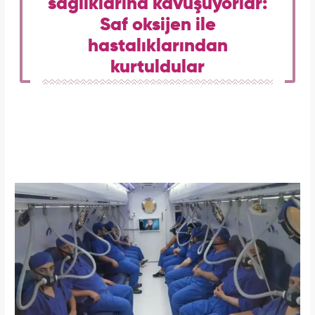
sağlıklarına kavuşuyorlar:
Saf oksijen ile
hastalıklarından
kurtuldular