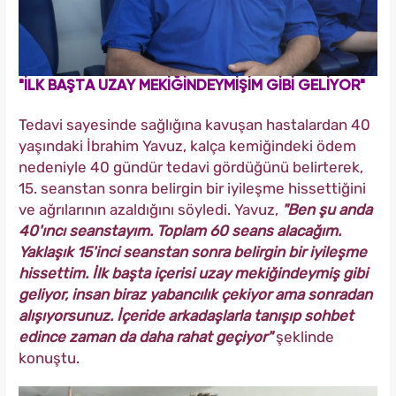
"İLK BAŞTA UZAY MEKİĞİNDEYMİŞİM GİBİ GELİYOR"
Tedavi sayesinde sağlığına kavuşan hastalardan 40
yaşındaki İbrahim Yavuz, kalça kemiğindeki ödem
nedeniyle 40 gündür tedavi gördüğünü belirterek,
15. seanstan sonra belirgin bir iyileşme hissettiğini
ve ağrılarının azaldığını söyledi. Yavuz,
"Ben şu anda
40'ıncı seanstayım. Toplam 60 seans alacağım.
Yaklaşık 15'inci seanstan sonra belirgin bir iyileşme
hissettim. İlk başta içerisi uzay mekiğindeymiş gibi
geliyor, insan biraz yabancılık çekiyor ama sonradan
alışıyorsunuz. İçeride arkadaşlarla tanışıp sohbet
edince zaman da daha rahat geçiyor"
şeklinde
konuştu.