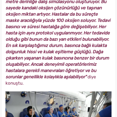
metre derinliğe dalış simülasyonu oluşturuyor. Bu
sayede kandaki oksijen çözünürlüğü ve taşınan
oksijen miktarı artıyor. Hastalar da bu süreçte
maske aracılığıyla yüzde 100 oksijen soluyor. Tedavi
basıncı ve süresi hastalığa göre değişebiliyor. Her
hasta için aynı protokol uygulanmıyor. Her tedavide
olduğu gibi bunun da bazı yan etkileri bulunabiliyor.
En sık karşılaştığımız durum, basınca bağlı kulakta
dolgunluk hissi ve kulak eşitleme güçlüğü. Dağa
çıkarken yaşanan kulak basıncına benzer bir durum
oluşabiliyor. Ancak deneyimli operatörlerimiz
hastalara gerekli manevraları öğretiyor ve bu
sorunlar genellikle kolaylıkla aşılabiliyor"
diye
konuştu.