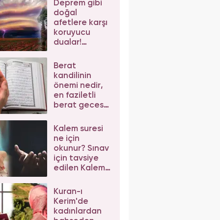
Deprem gibi
Salavat-ı
doğal
Kübra'nın
afetlere karşı
sırları
koruyucu
dualar!
Deprem
sırasında
Berat
okunacak dua
kandilinin
önemi nedir,
en faziletli
berat gecesi
ibadetleri!
Berat namazı
Kalem suresi
kılınışı
ne için
okunur? Sınav
için tavsiye
edilen Kalem
suresi
okunuşu ve
Kuran-ı
anlamı
Kerim'de
kadınlardan