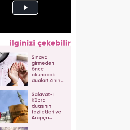
ilginizi çekebilir
Sınava
girmeden
önce
okunacak
dualar! Zihin
açıklığı ve
başarı için
Salavat-ı
kısa sınav
Kübra
duaları...
duasının
faziletleri ve
Arapça
okunuşu!
Büyük