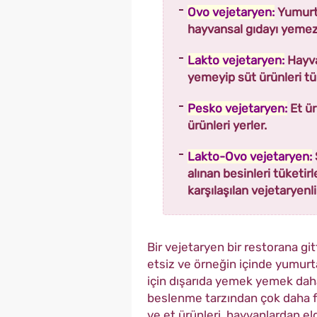
Ovo vejetaryen:
Yumurta
hayvansal gıdayı yemez
Lakto vejetaryen:
Hayva
yemeyip süt ürünleri tük
Pesko vejetaryen:
Et ür
ürünleri yerler.
Lakto-Ovo vejetaryen:
alınan besinleri tüketir
karşılaşılan vejetaryenl
Bir vejetaryen bir restorana gi
etsiz ve örneğin içinde yumurta
için dışarıda yemek yemek daha
beslenme tarzından çok daha faz
ve et ürünleri, hayvanlardan el