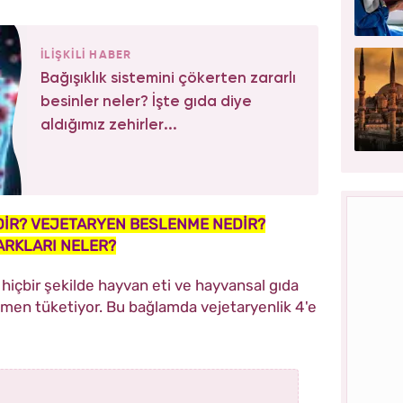
İLİŞKİLİ HABER
Bağışıklık sistemini çökerten zararlı
besinler neler? İşte gıda diye
aldığımız zehirler...
İR? VEJETARYEN BESLENME NEDİR?
ARKLARI NELER?
r hiçbir şekilde hayvan eti ve hayvansal gıda
men tüketiyor. Bu bağlamda vejetaryenlik 4'e