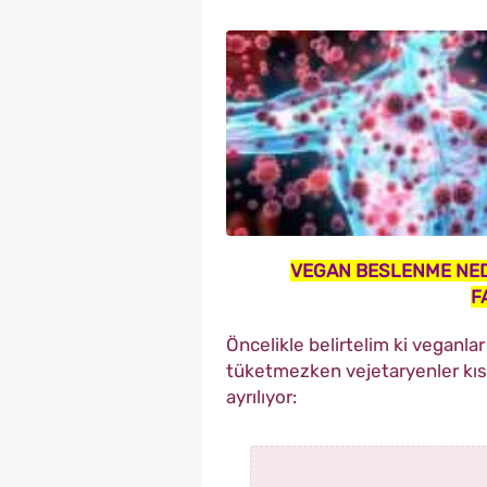
VEGAN BESLENME NED
F
Öncelikle belirtelim ki veganla
tüketmezken vejetaryenler kıs
ayrılıyor: