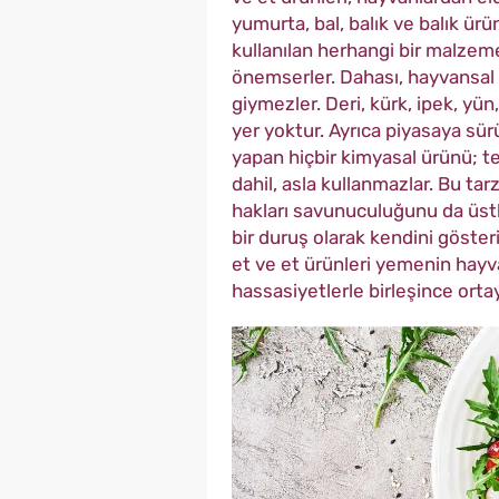
yumurta, bal, balık ve balık ürü
kullanılan herhangi bir malzem
önemserler. Dahası, hayvansal 
giymezler. Deri, kürk, ipek, yü
yer yoktur. Ayrıca piyasaya s
yapan hiçbir kimyasal ürünü; 
dahil, asla kullanmazlar. Bu tar
hakları savunuculuğunu da üstle
bir duruş olarak kendini göster
et ve et ürünleri yemenin hayvan
hassasiyetlerle birleşince orta