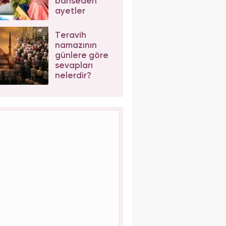
bahseden
ayetler
Teravih
namazının
günlere göre
sevapları
nelerdir?