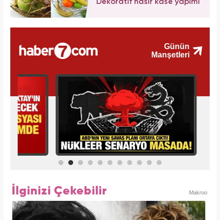
Dekoratif hasır kase yapımı
İlginizi Çekebilir
Makroo