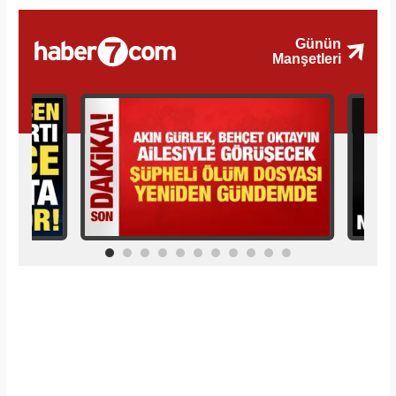
İlginizi Çekebilir
Makroo