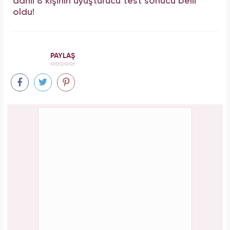
dahil 8 kişinin uyuşturucu test sonucu belli
oldu!
PAYLAŞ