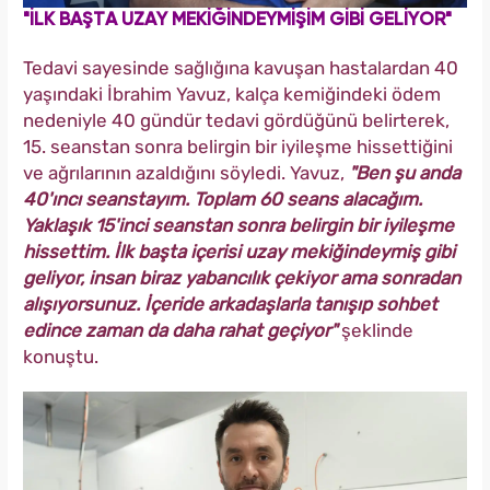
"İLK BAŞTA UZAY MEKİĞİNDEYMİŞİM GİBİ GELİYOR"
Tedavi sayesinde sağlığına kavuşan hastalardan 40
yaşındaki İbrahim Yavuz, kalça kemiğindeki ödem
nedeniyle 40 gündür tedavi gördüğünü belirterek,
15. seanstan sonra belirgin bir iyileşme hissettiğini
ve ağrılarının azaldığını söyledi. Yavuz,
"Ben şu anda
40'ıncı seanstayım. Toplam 60 seans alacağım.
Yaklaşık 15'inci seanstan sonra belirgin bir iyileşme
hissettim. İlk başta içerisi uzay mekiğindeymiş gibi
geliyor, insan biraz yabancılık çekiyor ama sonradan
alışıyorsunuz. İçeride arkadaşlarla tanışıp sohbet
edince zaman da daha rahat geçiyor"
şeklinde
konuştu.