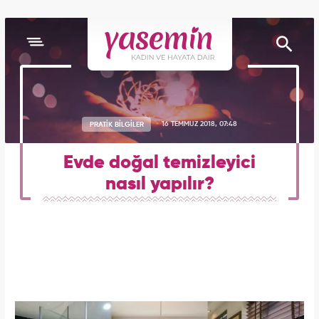
PRATİK BİLGİLER
16 TEMMUZ 2018, 07:48
Evde doğal temizleyici
nasıl yapılır?