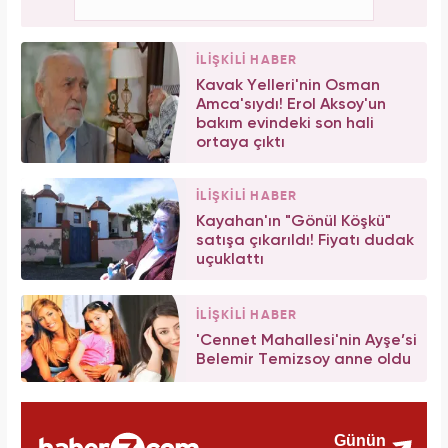
İLİŞKİLİ HABER
Kavak Yelleri'nin Osman
Amca'sıydı! Erol Aksoy'un
bakım evindeki son hali
ortaya çıktı
İLİŞKİLİ HABER
Kayahan'ın "Gönül Köşkü"
satışa çıkarıldı! Fiyatı dudak
uçuklattı
İLİŞKİLİ HABER
'Cennet Mahallesi'nin Ayşe’si
Belemir Temizsoy anne oldu