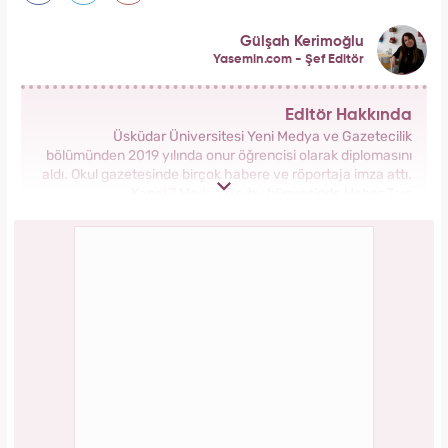
Gülşah Kerimoğlu
Yasemin.com - Şef Editör
Editör Hakkında
Üsküdar Üniversitesi Yeni Medya ve Gazetecilik
bölümünden 2019 yılında onur öğrencisi olarak diplomasını
aldı. Okul gazetesinde birçok habere ve röportaja imza attı.
Kanal 7 Medya Grubu bünyesinde Haber 7 ve
Yasemin.com’da staj yaptı. Anadolu Ajansı’nda gönüllü
stajyerlik yaptı. Yasemin.com’da mesleğe ilk adımını attı.
2019 yılında Kanal 7 Medya grubu bünyesinde yer alan
Yasemin.com kadın sitesinde İçerik Editörü olarak
çalışmaya başladı. Burada pek çok özel habere imza attı,
kategori bazında içerikler oluşturdu. 2023 yılında
Yasemin.com'da Şef Editör olarak görev yapmaktadır.