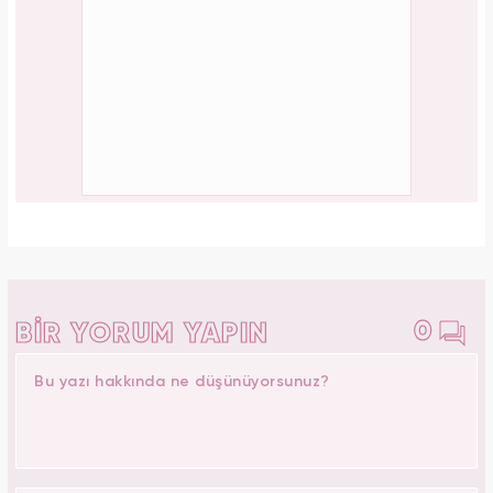
PAYLAŞ
Elif Kocalı
Yasemin.com -
Editör Hakkında
1996 yılında Kocaeli’nde doğdu. İlk, orta ve lise öğrenimini
İstanbul Şile'de tamamladı. 2018’de Düzce Üniversitesi
Yönetim Bilişim Sistemleri bölümünden mezun oldu. Kanal7
Medya Grubu’na bağlı Haber7.com bünyesinde ‘SEO
Editörü’ unvanıyla görev yapmaktadır.