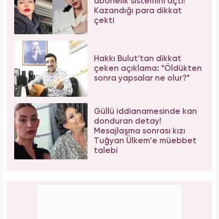
Bilim insanları hayret ediyor: Mimar Sinan'ın
depreme karşı geliştirdiği 5 dahice yöntem!
İbrahim Tatlıses hastaneye yattığını açıkladı!
Sosyal medyadan peş peşe açıklama