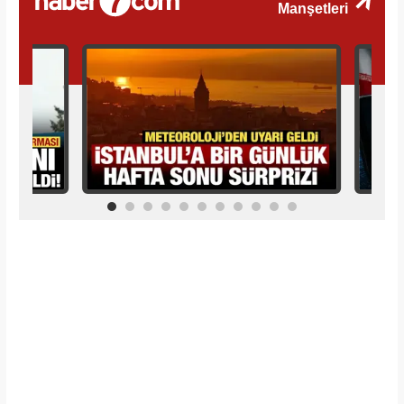
İlginizi Çekebilir
Makroo