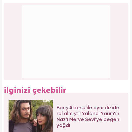
Tüm dünyada süper besin ilan edildi! Çöpe
atılan yaprakların faydası şaşırttı
Aşil tendonu kopmuştu! Cengiz Bozkurt son
durumunu paylaştı