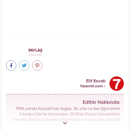
Serenay Sarıkaya, Feyza Civelek ve Blok3
dahil 8 kişinin uyuşturucu test sonucu belli
oldu!