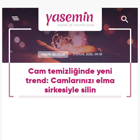
PRATİK BİLGİLER
11 EYLÜL 2025, 09:18
Cam temizliğinde yeni
trend: Camlarınızı elma
sirkesiyle silin