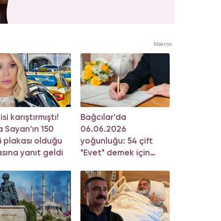
Makroo
si karıştırmıştı!
Bağcılar'da
 Sayan'ın 150
06.06.2026
i plakası olduğu
yoğunluğu: 54 çift
asına yanıt geldi
"Evet" demek için
sıraya girdi!