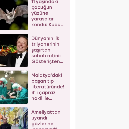
11 yaşındaki
çocuğun
yüzüne
yarasalar
kondu: Kuduz
nedeniyle
hayatını
Dünyanın ilk
kaybetti
trilyonerinin
şaşırtan
sabah rutini:
Gösterişten
uzak sade ve
basit...
Malatya'daki
başarı tıp
literatüründe!
8'li çapraz
nakil ile
dünyada ilke
imza attılar
Ameliyattan
uyandı
gözlerine