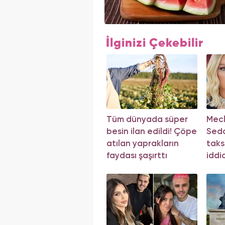
İlginizi Çekebilir
Tüm dünyada süper
Mecli
besin ilan edildi! Çöpe
Seda
atılan yaprakların
taks
faydası şaşırttı
iddi