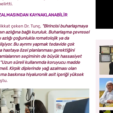
lirtti.
ZALMASINDAN KAYNAKLANABİLİR
dikkat çeken Dr. Tunç,
"Birincisi buharlaşmaya
ının azlığına bağlı kuruluk. Buharlaşma çevresel
gı azlığı çoğunlukla romatolojik ya da
lişiyor. Bu ayrımı yapmak tedavide çok
a hastaya özel planlanması gerektiğini
amlalarının seçiminin de büyük hassasiyet
nç, “Uzun süreli kullanımda koruyucu madde
eli. Kirpik diplerinde yağ azalması olan
aşma baskınsa hiyaluronik asit içeriği yüksek
ştu.