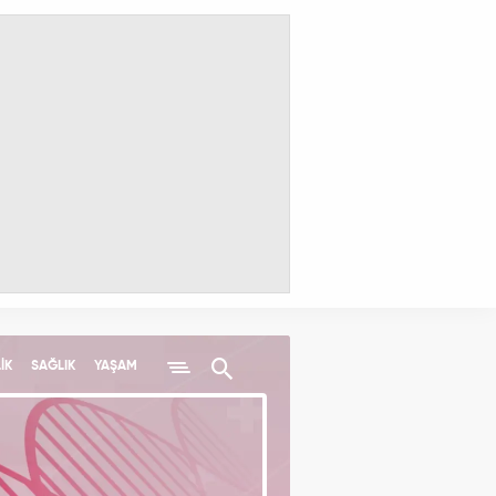
İK
SAĞLIK
YAŞAM