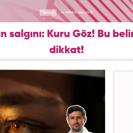
SAĞLIK
04 TEMMUZ 2025, 09:07
ın salgını: Kuru Göz! Bu beli
dikkat!