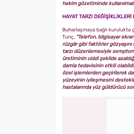
hekim gözetiminde kullanılmalı
HAYAT TARZI DEĞİŞİKLİKLERİ 
Buharlaşmaya bağlı kurulukta ç
Tunç,
"Telefon, bilgisayar ekra
rüzgâr gibi faktörler gözyaşını 
tarzı düzenlemesiyle semptomla
üretiminin ciddi şekilde azaldı
damla tedavisinin etkili olabild
özel işlemlerden geçirilerek da
yüzeyinin iyileşmesini destekler
hastalarında yüz güldürücü son