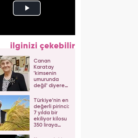
ilginizi çekebilir
Canan
Karatay
'kimsenin
umurunda
değil' diyerek
açıkladı! Uzun
yaşamın sırrı
Türkiye'nin en
bu
değerli pirinci:
mineralde...
7 yılda bir
ekiliyor kilosu
350 liraya
kadar çıkıyor