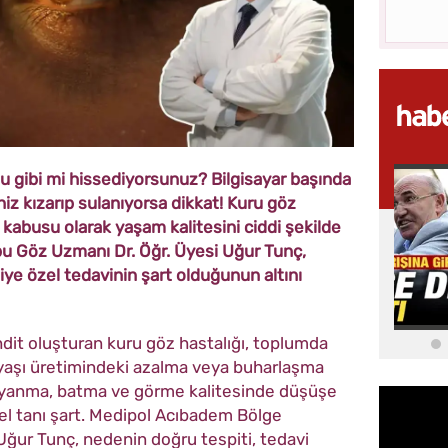
lu gibi mi hissediyorsunuz? Bilgisayar başında
niz kızarıp sulanıyorsa dikkat! Kuru göz
 kabusu olarak yaşam kalitesini ciddi şekilde
bu Göz Uzmanı Dr. Öğr. Üyesi Uğur Tunç,
iye özel tedavinin şart olduğunun altını
hdit oluşturan kuru göz hastalığı, toplumda
zyaşı üretimindeki azalma veya buharlaşma
o; yanma, batma ve görme kalitesinde düşüşe
zel tanı şart. Medipol Acıbadem Bölge
Uğur Tunç, nedenin doğru tespiti, tedavi