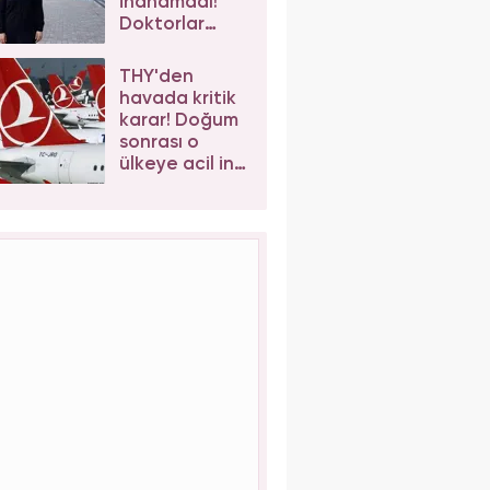
inanamadı!
Doktorlar
sağlam
bacağı
THY'den
ameliyat
havada kritik
edince hayatı
karar! Doğum
karardı!
sonrası o
ülkeye acil iniş
yaptı