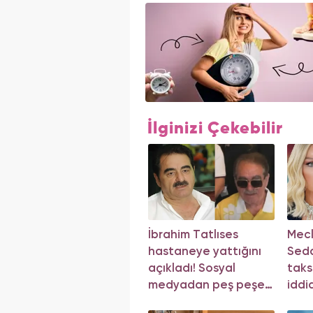
İlginizi Çekebilir
İbrahim Tatlıses
Mecli
hastaneye yattığını
Seda
açıkladı! Sosyal
taks
medyadan peş peşe
iddi
açıklama