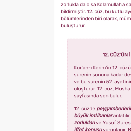
zorlukla da olsa Kelamullah’a sa
bildirmiştir. 12. cüz, bu kutlu 
bölümlerinden biri olarak, mümi
buluşturur.
12. CÜZ'ÜN
Kur'an-ı Kerim'in 12. cüzü
surenin sonuna kadar de
ve bu surenin 52. ayetini
oluşturur. 12. cüz, Musha
sayfasında son bulur.
12. cüzde
peygamberlerin
büyük imtihanlar
anlatılır
zorlukları
ve Yusuf Suresi
iffet konusu
vurgulanır. 