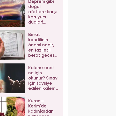
Deprem gibi
Salavat-ı
doğal
Kübra'nın
afetlere karşı
sırları
koruyucu
dualar!
Deprem
sırasında
Berat
okunacak dua
kandilinin
önemi nedir,
en faziletli
berat gecesi
ibadetleri!
Berat namazı
Kalem suresi
kılınışı
ne için
okunur? Sınav
için tavsiye
edilen Kalem
suresi
okunuşu ve
Kuran-ı
anlamı
Kerim'de
kadınlardan