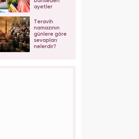
bahseden
ayetler
Teravih
namazının
günlere göre
sevapları
nelerdir?