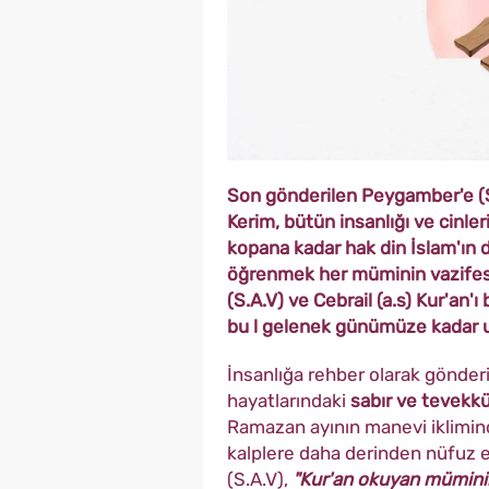
Son gönderilen Peygamber'e (S.A
Kerim, bütün insanlığı ve cinler
kopana kadar hak din İslam'ın
öğrenmek her müminin vazife
(S.A.V) ve Cebrail (a.s) Kur'an'ı
bu l gelenek günümüze kadar ul
İnsanlığa rehber olarak gönder
hayatlarındaki
sabır ve tevekkü
Ramazan ayının manevi iklimind
kalplere daha derinden nüfuz 
(S.A.V),
"Kur'an okuyan müminin