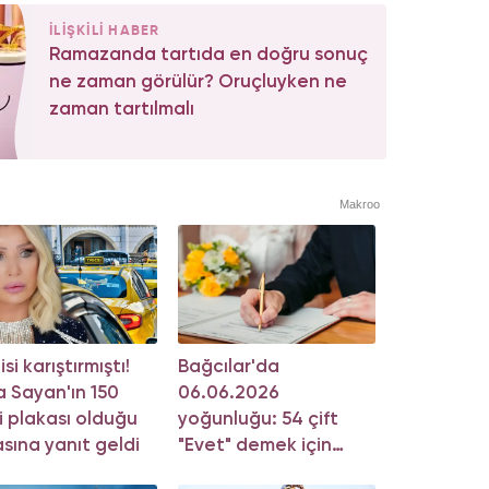
İLİŞKİLİ HABER
Ramazanda tartıda en doğru sonuç
ne zaman görülür? Oruçluyken ne
zaman tartılmalı
Makroo
si karıştırmıştı!
Bağcılar'da
 Sayan'ın 150
06.06.2026
i plakası olduğu
yoğunluğu: 54 çift
asına yanıt geldi
"Evet" demek için
sıraya girdi!