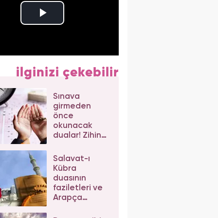
ilginizi çekebilir
Sınava
girmeden
önce
okunacak
dualar! Zihin
açıklığı ve
başarı için
Salavat-ı
kısa sınav
Kübra
duaları...
duasının
faziletleri ve
Arapça
okunuşu!
Büyük