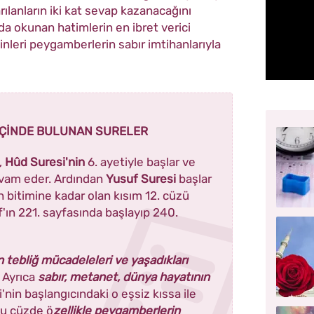
rılanların iki kat sevap kazanacağını
ayda okunan hatimlerin en ibret verici
nleri peygamberlerin sabır imtihanlarıyla
 İÇİNDE BULUNAN SURELER
,
Hûd Suresi'nin
6. ayetiyle başlar ve
vam eder. Ardından
Yusuf Suresi
başlar
n bitimine kadar olan kısım 12. cüzü
f'ın 221. sayfasında başlayıp 240.
 tebliğ mücadeleleri ve yaşadıkları
. Ayrıca
sabır, metanet, dünya hayatının
'nin başlangıcındaki o eşsiz kıssa ile
Bu cüzde ö
zellikle peygamberlerin