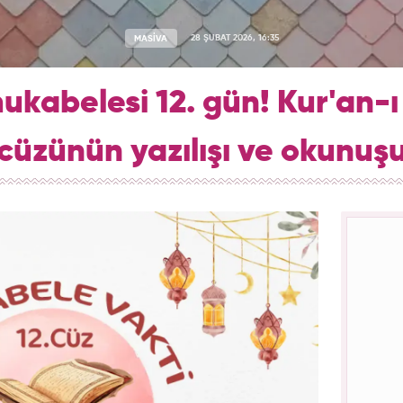
MASİVA
28 ŞUBAT 2026, 16:35
abelesi 12. gün! Kur'an-ı 
cüzünün yazılışı ve okunuş