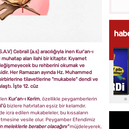
.V) Cebrail (a.s) aracılığıyla inen Kur'an-ı
i muhatap alan ilahi bir kitaptır. Kıyamet
 değişmeyecek bu rehberini okumak ve
sidir. Her Ramazan ayında Hz. Muhammed
 birbirlerine tilavetlerine "mukabele" dendi ve
aştı. İşte 12. cüz
ilen
Kur'an-ı Kerim
, özellikle peygamberlerin
l'ü
bizlere hatırlatan eşsiz bir kelamdır.
e icra edilen mukabeleler, bu kıssaların
etmesine vesile olur. Peygamber Efendimiz
 meleklerle beraber olacağını"
müjdeleyerek,