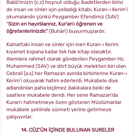
Rabb'imizin (c.c) hoşnut olduğu ibadetlerden birisi
de insan ve cinler için yolladığı kitabı, Kuran-ı Kerim'i
okumalarıdır çünkü Peygamber Efendimiz (SAV)
"
Sizin en hayırlılarınız, Kur’an’ı öğrenen ve
öğretenlerinizdir."
(Buhârî) buyurmuşlardır.
Kainattaki insan ve cinler için inen Kuran-ı Kerim
kıyamet kopana kadar tek hak kitap olacaktır.
Alemlere rahmet olarak gönderilen Peygamber Hz.
Muhammed (SAV) ve dört büyük melekten biri olan
Cebrail (a.s) her Ramazan ayında birbirlerine Kuran-ı
Kerim'i okuyarak hatim ederlerdi. Mukabele diye
adlandırılan paha biçilmez dakikalara belki de
saatlere mukabele dendi. Her sene Ramazan'da
Kuran'ı hatmetmeye özen gösteren Müslümanlar
mukabele şeklinde sünneti yerine getirmeye
çalışıyorlar.
14. CÜZ'ÜN İÇİNDE BULUNAN SURELER