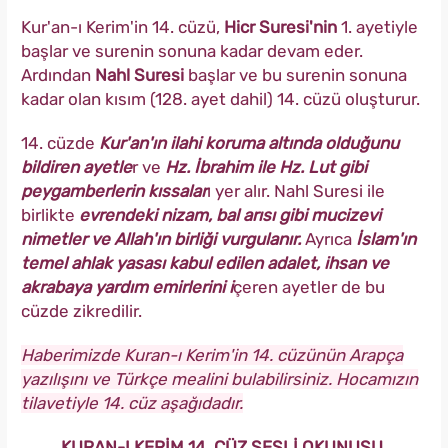
Kur'an-ı Kerim'in 14. cüzü,
Hicr Suresi'nin
1. ayetiyle
başlar ve surenin sonuna kadar devam eder.
Ardından
Nahl Suresi
başlar ve bu surenin sonuna
kadar olan kısım (128. ayet dahil) 14. cüzü oluşturur.
14. cüzde
Kur'an'ın ilahi koruma altında olduğunu
bildiren ayetle
r ve
Hz. İbrahim ile Hz. Lut gibi
peygamberlerin kıssalar
ı yer alır. Nahl Suresi ile
birlikte
evrendeki nizam, bal arısı gibi mucizevi
nimetler ve Allah'ın birliği vurgulanır.
Ayrıca
İslam'ın
temel ahlak yasası kabul edilen adalet, ihsan ve
akrabaya yardım emirlerini i
çeren ayetler de bu
cüzde zikredilir.
Haberimizde Kuran-ı Kerim'in 14. cüzünün Arapça
yazılışını ve Türkçe mealini bulabilirsiniz. Hocamızın
tilavetiyle 14. cüz aşağıdadır.
KURAN-I KERİM 14. CÜZ SESLİ OKUNUŞU