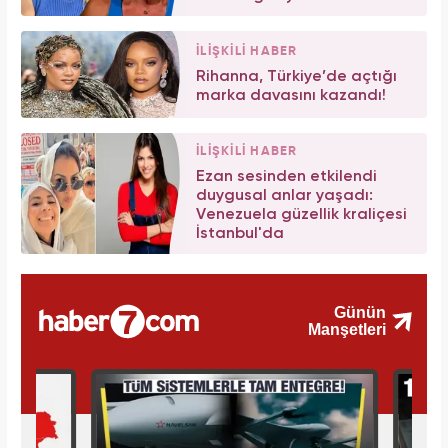
İLİŞKİLİ HABER
Rihanna, Türkiye’de açtığı
marka davasını kazandı!
İLİŞKİLİ HABER
Ezan sesinden etkilendi
duygusal anlar yaşadı:
Venezuela güzellik kraliçesi
İstanbul'da