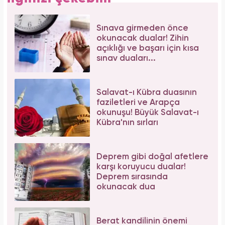
Sınava girmeden önce
okunacak dualar! Zihin
açıklığı ve başarı için kısa
sınav duaları...
Salavat-ı Kübra duasının
faziletleri ve Arapça
okunuşu! Büyük Salavat-ı
Kübra'nın sırları
Deprem gibi doğal afetlere
karşı koruyucu dualar!
Deprem sırasında
okunacak dua
Berat kandilinin önemi