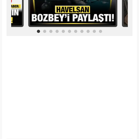
İlginizi Çekebilir
Makroo
Tüm dünyada süper besin ilan edildi! Çöpe