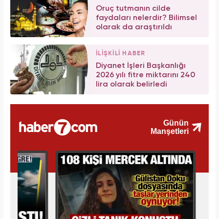
Oruç tutmanın cilde
faydaları nelerdir? Bilimsel
olarak da araştırıldı
İLİŞKİLİ HABER
Diyanet İşleri Başkanlığı
2026 yılı fitre miktarını 240
lira olarak belirledi