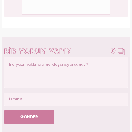
Kübra Beyazoğlu
Yasemin.com -
Editör Hakkında