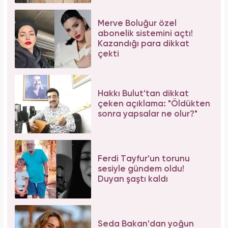
Serenay Sarıkaya, Feyza Civelek ve Blok3
dahil 8 kişinin uyuşturucu test sonucu belli
oldu!
Meclisi karıştırmıştı! Seda Sayan'ın 150 taksi
plakası olduğu iddiasına yanıt geldi