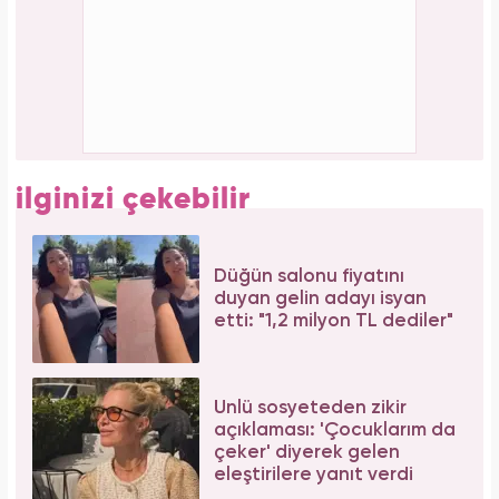
Aslı Bekiroğlu'ndan nazar isyanı: "Düz yolda
düştüm kaslarım yırtık!"