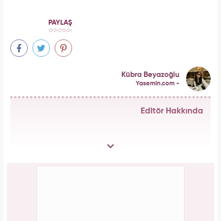
atılan yaprakların faydası şaşırttı
Forbes Iconoclast 50 listesi açıklandı: Taylor
Swift tarihin en zengin kadın müzisyeni oldu!