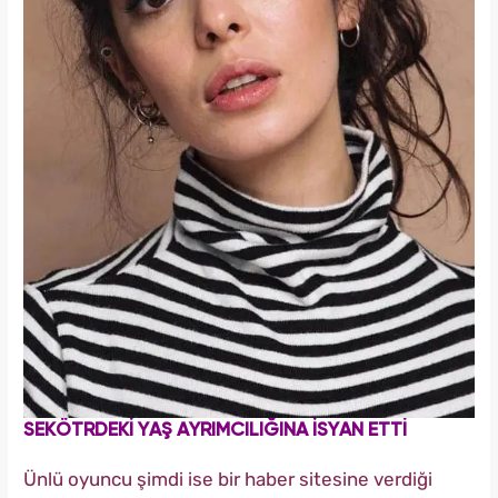
SEKÖTRDEKİ YAŞ AYRIMCILIĞINA İSYAN ETTİ
Ünlü oyuncu şimdi ise bir haber sitesine verdiği