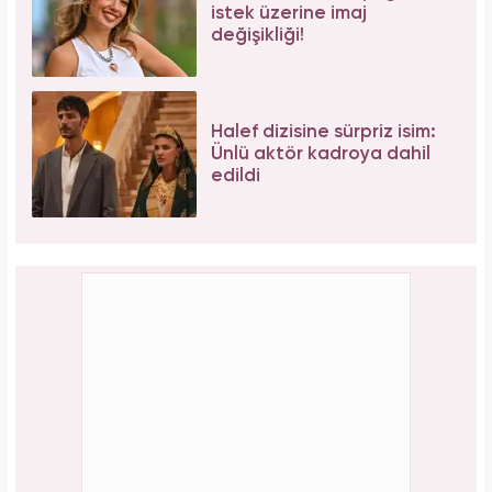
Galatasaray'ın yıldız oyuncusu Mauro Icardi
ile Wanda Nara'nın nafaka davasında karar
çıktı!
PAYLAŞ