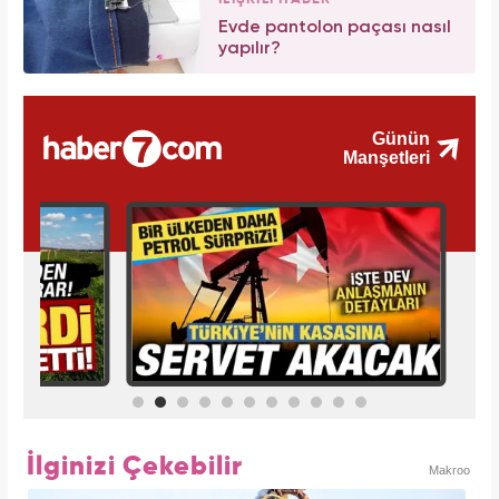
Evde pantolon paçası nasıl
yapılır?
İlginizi Çekebilir
Makroo