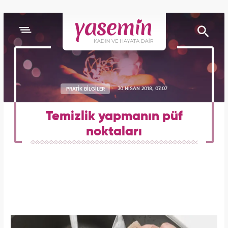
PRATİK BİLGİLER
30 NİSAN 2018, 07:07
Temizlik yapmanın püf
noktaları