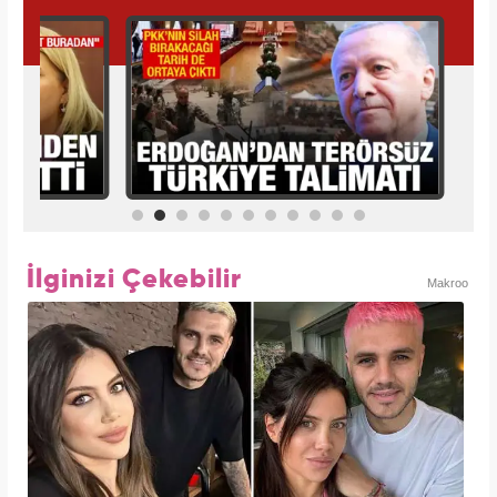
İlginizi Çekebilir
Makroo