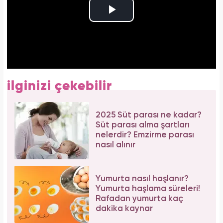
ilginizi çekebilir
2025 Süt parası ne kadar?
Süt parası alma şartları
nelerdir? Emzirme parası
nasıl alınır
Yumurta nasıl haşlanır?
Yumurta haşlama süreleri!
Rafadan yumurta kaç
dakika kaynar