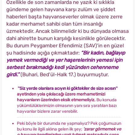
Özellikle de son zamanlarda ne yazık ki sıklıkla
gündeme gelen hayvana karşı zulüm ve şiddet
haberleri başta hayvanseverler olmak üzere zerre
kadar merhamet sahibi olan tüm insanlığı
üzmektedir. Ancak bilinmelidir ki bu dünyada olmasa
dahi ahirette bunun karşılığı kesinlikle görülecektir.
Bu durum Peygamber Efendimiz (SAV)'in en güzel
şu hadisinde açığa çıkmaktadır:
“Bir kadın, bağlayıp
yemek vermediği ve yer haşerelerinin yemesi için
serbest bırakmadığı kedi yüzünden cehenneme
girdi.”
(Buhari, Bed'ül-Halk 17.) buyurmuştur.
''Siz yerde olanlara acıyın ki göktekiler de size acısın''
ayetinden yola çıkılacağı üzere merhametimizi
hayvanların üzerinden eksik etmemeliyiz.
Bu konuda
yükümlülüklerimizin olmasının yanı sıra yaratılan bazı
hayvanlar bizlere zarar verebilir.
Peki böyle bir durumda ne yapmalıyız? Pek çoğumuzun
bu konu ile ilgili aklına gelen ilk şey;
'zarar görmemek ve
o hayvanı kendimizden uzak tutmak maksadıyla cana