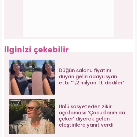
Bağcılar'da 06.06.2026 yoğunluğu: 54 çift
"Evet" demek için sıraya girdi!