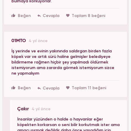
bulmaya korkuyorlar.
Beğen
Toplam 8 beğeni
01MTO
4 yıl önce
İş yerinde ve evinin yakınında saldırgan birden fazla
köpek var ve artık sürü haline gelmişler belediyeye
bildirmeme rağmen hiçbir şey yapılmadı öldürmek
istemiyorum ama zararda görmek istemiyorum sizce
ne yapmalıyım
Beğen
Toplam 11 beğeni
Çakır
4 yıl önce
İnsanlar yüzünden o halde o hayvanlar eğer
köpekten korkarsan o seni bilir korkutmak ister ama
amacı ısırmak değildir daha önce yaşadığım için