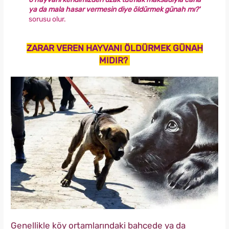
ya da mala hasar vermesin diye öldürmek günah mı?'
sorusu olur.
ZARAR VEREN HAYVANI ÖLDÜRMEK GÜNAH
MIDIR?
Genellikle köy ortamlarındaki bahçede ya da