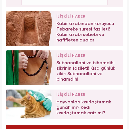
İLİŞKİLİ HABER
Kabir azabından koruyucu
Tebareke suresi fazileti!
Kabir azabı sebebi ve
hafifleten dualar
İLİŞKİLİ HABER
Subhanallahi ve bihamdihi
zikrinin fazileti! Kısa günlük
zikir: Subhanallahi ve
bihamdihi
İLİŞKİLİ HABER
Hayvanları kısırlaştırmak
günah mı? Kedi
kısırlaştırmak caiz mi?