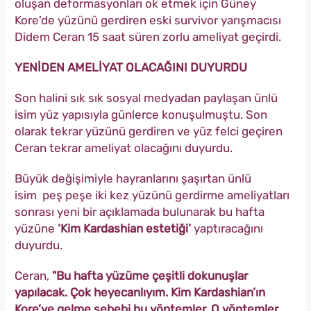
oluşan deformasyonları ok etmek için Güney
Kore'de yüzünü gerdiren eski survivor yarışmacısı
Didem Ceran 15 saat süren zorlu ameliyat geçirdi.
YENİDEN AMELİYAT OLACAĞINI DUYURDU
Son halini sık sık sosyal medyadan paylaşan ünlü
isim yüz yapısıyla günlerce konuşulmuştu. Son
olarak tekrar yüzünü gerdiren ve yüz felci geçiren
Ceran tekrar ameliyat olacağını duyurdu.
Büyük değişimiyle hayranlarını şaşırtan ünlü
isim peş peşe iki kez yüzünü gerdirme ameliyatları
sonrası yeni bir açıklamada bulunarak bu hafta
yüzüne
‘Kim Kardashian estetiği’
yaptıracağını
duyurdu.
Ceran,
"Bu hafta yüzüme çeşitli dokunuşlar
yapılacak. Çok heyecanlıyım. Kim Kardashian’ın
Kore’ye gelme sebebi bu yöntemler. O yöntemler