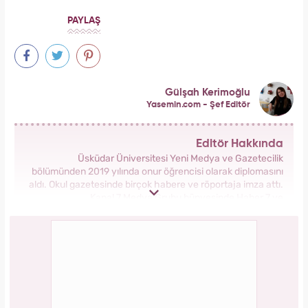
Serenay Sarıkaya, Feyza Civelek ve Blok3
dahil 8 kişinin uyuşturucu test sonucu belli
oldu!