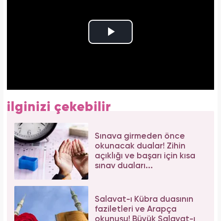
ilginizi çekebilir
Sınava girmeden önce
okunacak dualar! Zihin
açıklığı ve başarı için kısa
sınav duaları...
Salavat-ı Kübra duasının
faziletleri ve Arapça
okunuşu! Büyük Salavat-ı