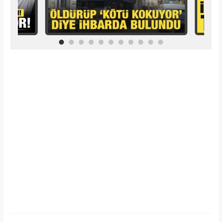
İlginizi Çekebilir
Makroo
Bilim insanları hayret ediyor: Mimar Sinan'ın
depreme karşı geliştirdiği 5 dahice yöntem!